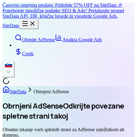
Časovno omejena prodaja: Pridobite 57% OFF na SiteData 🎉
Potrebujete množične podatke SEO & Ads? Preizkusite promet
SiteData API, DR, ključne besede in vpoglede Google Ads.
SiteData
Obrnite AdSense
Analiza Google Ads
Cenik
SiteData
Obrnjeni AdSense
Obrnjeni AdSense
Odkrijte povezane
spletne strani takoj
Obratno iskanje vseh spletnih strani za AdSense založnikom ali
domeno.