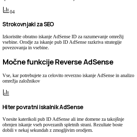
0
4
Strokovnjaki za SEO
Izkoristite obratno iskanje AdSense ID za razumevanje omrežij
vsebine. Orodje za iskanje pub ID AdSense razkriva strategije
povezovanja in vsebine.
Močne funkcije Reverse AdSense
Vse, kar potrebujete za celovito reverzno iskanje AdSense in analizo
omrežja založnikov
Hiter povratni iskalnik AdSense
Vnesite katerikoli pub ID AdSense ali ime domene za takojšnje
obrnjen iskanje vseh povezanih spletnih strani. Rezultate boste
dobili v nekaj sekundah z zmogljivim orodjem.