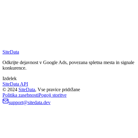
Kakšne podatke prikazuje orodje AdSense reverse?
Kako pogosto so posodobljeni podatki o povratnem AdSenseu?
SiteData
Odkrijte dejavnost v Google Ads, povezana spletna mesta in signale
konkurence.
Izdelek
SiteData API
©
2024
SiteData
,
Vse pravice pridržane
Politika zasebnosti
Pogoji storitve
support@sitedata.dev