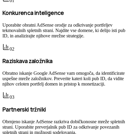
0
1
Konkurenca inteligence
Uporabite obratni AdSense orodje za odkrivanje portfeljev
tekmovalnih spletnih strani. Najdite vse domene, ki delijo isti pub
ID, in analizirajte njihove mrežne strategije.
0
2
Raziskava založnika
Obratno iskanje Google AdSense vam omogoča, da identificirate
uspešne mreže založnikov. Preverite kateri koli pub ID, da vidite
njihov celoten portfelj domen in pristop k monetizaciji.
0
3
Partnerski tržniki
Obrnjeno iskanje AdSense razkriva dobičkonosne mreže spletnih
strani. Uporabite preverjalnik pub ID za odkrivanje povezanih
spletnih strani in možnosti sodelovanja.