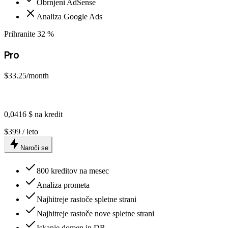
Obrnjeni AdSense
Analiza Google Ads
Prihranite 32 %
Pro
$33.25
/month
0,0416 $ na kredit
$399 / leto
Naroči se
800 kreditov na mesec
Analiza prometa
Najhitreje rastoče spletne strani
Najhitreje rastoče nove spletne strani
Iskanje domen in DR