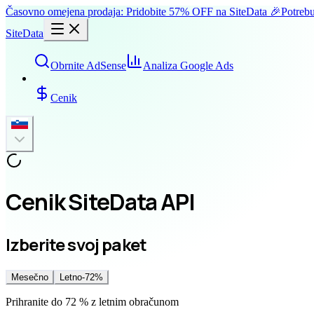
Časovno omejena prodaja: Pridobite 57% OFF na SiteData 🎉
Potreb
SiteData
Obrnite AdSense
Analiza Google Ads
Cenik
Cenik SiteData API
Izberite svoj paket
Mesečno
Letno
-72%
Prihranite do 72 % z letnim obračunom