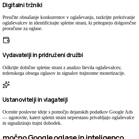
Digitalni tržniki
Preučite obnašanje konkurentov v oglaševanju, razkrijte prekrivanje
oglaševalcev in identificirajte spletne strani, ki pritegnejo dolgoročne
proračune za oglase.
Vydavatelji in pridruženi družbi
Odkrijte dobične spletne strani z analizo števila oglaševalcev,
tedenskega obsega oglasov in signalov trajnostne monetizacije.
Ustanovitelji in vlagatelji
Ocenite poslovne ideje s pomočjo dejanskih podatkov Google Ads
— ugotovite, kateri spletni strani neprestano privabljajo oglaševalce
in signalizirajo trajni dohodek.
močno Google oglase in inteligenco