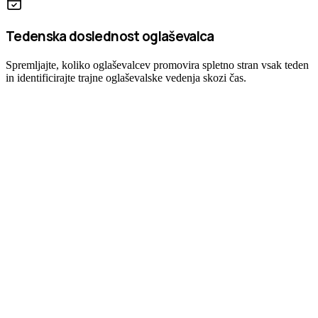
Tedenska doslednost oglaševalca
Spremljajte, koliko oglaševalcev promovira spletno stran vsak teden
in identificirajte trajne oglaševalske vedenja skozi čas.
Analiza ničelnega trenja
Pričnite takoj analizirati katero koli spletno stran — brez računov,
brez nastavitev, brez učne krivulje. Preprosto poiščite domeno ali