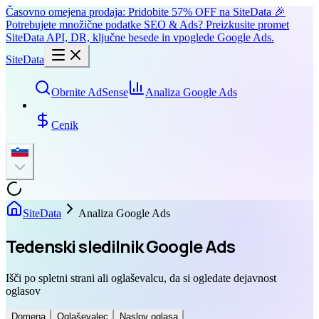
Časovno omejena prodaja: Pridobite 57% OFF na SiteData 🎉
Potrebujete množične podatke SEO & Ads? Preizkusite promet
SiteData API, DR, ključne besede in vpoglede Google Ads.
SiteData
Obrnite AdSense
Analiza Google Ads
Cenik
SiteData
Analiza Google Ads
Tedenski sledilnik Google Ads
Išči po spletni strani ali oglaševalcu, da si ogledate dejavnost
oglasov
Domena
Oglaševalec
Naslov oglasa