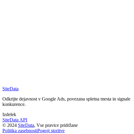
SiteData
Odkrijte dejavnost v Google Ads, povezana spletna mesta in signale
konkurence.
Izdelek
SiteData API
©
2024
SiteData
,
Vse pravice pridržane
Politika zasebnosti
Pogoji storitve