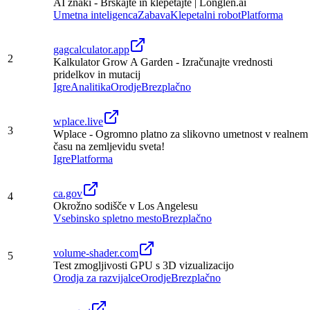
AI znaki - Brskajte in klepetajte | Longlen.ai
Umetna inteligenca
Zabava
Klepetalni robot
Platforma
gagcalculator.app
2
Kalkulator Grow A Garden - Izračunajte vrednosti
pridelkov in mutacij
Igre
Analitika
Orodje
Brezplačno
wplace.live
3
Wplace - Ogromno platno za slikovno umetnost v realnem
času na zemljevidu sveta!
Igre
Platforma
ca.gov
4
Okrožno sodišče v Los Angelesu
Vsebinsko spletno mesto
Brezplačno
volume-shader.com
5
Test zmogljivosti GPU s 3D vizualizacijo
Orodja za razvijalce
Orodje
Brezplačno