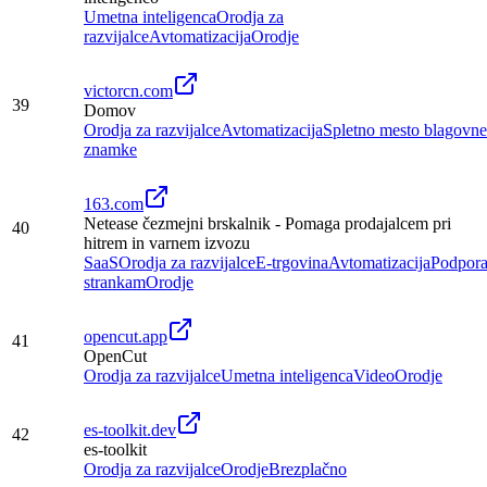
Umetna inteligenca
Orodja za
razvijalce
Avtomatizacija
Orodje
victorcn.com
39
Domov
Orodja za razvijalce
Avtomatizacija
Spletno mesto blagovne
znamke
163.com
Netease čezmejni brskalnik - Pomaga prodajalcem pri
40
hitrem in varnem izvozu
SaaS
Orodja za razvijalce
E-trgovina
Avtomatizacija
Podpor
strankam
Orodje
opencut.app
41
OpenCut
Orodja za razvijalce
Umetna inteligenca
Video
Orodje
es-toolkit.dev
42
es-toolkit
Orodja za razvijalce
Orodje
Brezplačno