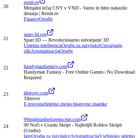
remit.ee
20
Menjalni tečaj CNY v VND - Varno in hitro nakazilo
denarja | Remit.ee
Finance
Orodje
sparc3d.org
21
Sparc3D — Revolucionarno ustvarjanje 3D
Umetna inteligenca
Orodja za razvijalce
Ustvarjanje
slik
Avtomatizacija
Orodje
handymanfantasy.com
22
Handyman Fantasy - Free Online Games | No Download
Required
tiktrove.com
23
Tiktrove
E-trgovina
Spletno mesto blagovne znamke
99nightsintheforestscript.com
99 Noči v Gozdu Skript - Najboljši Roblox Skripti
24
(Uradni)
Igre
Orodja za razvijalce
Avtomatizacija
Vsebinsko spletno