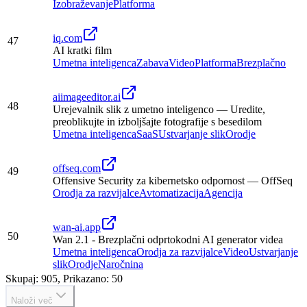
Izobraževanje
Platforma
iq.com
47
AI kratki film
Umetna inteligenca
Zabava
Video
Platforma
Brezplačno
aiimageeditor.ai
48
Urejevalnik slik z umetno inteligenco — Uredite,
preoblikujte in izboljšajte fotografije s besedilom
Umetna inteligenca
SaaS
Ustvarjanje slik
Orodje
offseq.com
49
Offensive Security za kibernetsko odpornost — OffSeq
Orodja za razvijalce
Avtomatizacija
Agencija
wan-ai.app
50
Wan 2.1 - Brezplačni odprtokodni AI generator videa
Umetna inteligenca
Orodja za razvijalce
Video
Ustvarjanje
slik
Orodje
Naročnina
Skupaj: 905, Prikazano: 50
Naloži več