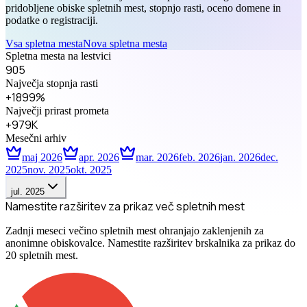
pridobljene obiske spletnih mest, stopnjo rasti, oceno domene in
podatke o registraciji.
Vsa spletna mesta
Nova spletna mesta
Spletna mesta na lestvici
905
Največja stopnja rasti
+1899%
Največji prirast prometa
+979K
Mesečni arhiv
maj 2026
apr. 2026
mar. 2026
feb. 2026
jan. 2026
dec.
2025
nov. 2025
okt. 2025
jul. 2025
Namestite razširitev za prikaz več spletnih mest
Zadnji meseci večino spletnih mest ohranjajo zaklenjenih za
anonimne obiskovalce. Namestite razširitev brskalnika za prikaz do
20 spletnih mest.