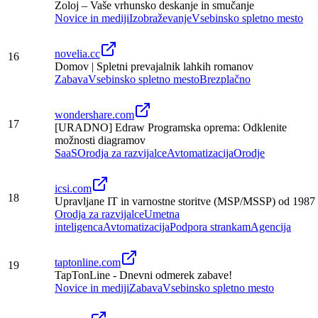
Zoloj – Vaše vrhunsko deskanje in smučanje
Novice in mediji
Izobraževanje
Vsebinsko spletno mesto
novelia.cc
16
Domov | Spletni prevajalnik lahkih romanov
Zabava
Vsebinsko spletno mesto
Brezplačno
wondershare.com
17
[URADNO] Edraw Programska oprema: Odklenite
možnosti diagramov
SaaS
Orodja za razvijalce
Avtomatizacija
Orodje
icsi.com
18
Upravljane IT in varnostne storitve (MSP/MSSP) od 1987
Orodja za razvijalce
Umetna
inteligenca
Avtomatizacija
Podpora strankam
Agencija
taptonline.com
19
TapTonLine - Dnevni odmerek zabave!
Novice in mediji
Zabava
Vsebinsko spletno mesto