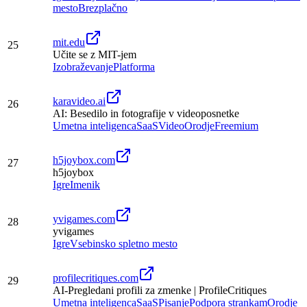
mesto
Brezplačno
mit.edu
25
Učite se z MIT-jem
Izobraževanje
Platforma
karavideo.ai
26
AI: Besedilo in fotografije v videoposnetke
Umetna inteligenca
SaaS
Video
Orodje
Freemium
h5joybox.com
27
h5joybox
Igre
Imenik
yvigames.com
28
yvigames
Igre
Vsebinsko spletno mesto
profilecritiques.com
29
AI-Pregledani profili za zmenke | ProfileCritiques
Umetna inteligenca
SaaS
Pisanje
Podpora strankam
Orodje