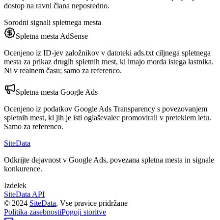
dostop na ravni člana neposredno.
Sorodni signali spletnega mesta
Spletna mesta AdSense
Ocenjeno iz ID-jev založnikov v datoteki ads.txt ciljnega spletnega
mesta za prikaz drugih spletnih mest, ki imajo morda istega lastnika.
Ni v realnem času; samo za referenco.
Spletna mesta Google Ads
Ocenjeno iz podatkov Google Ads Transparency s povezovanjem
spletnih mest, ki jih je isti oglaševalec promovirali v preteklem letu.
Samo za referenco.
SiteData
Odkrijte dejavnost v Google Ads, povezana spletna mesta in signale
konkurence.
Izdelek
SiteData API
©
2024
SiteData
,
Vse pravice pridržane
Politika zasebnosti
Pogoji storitve