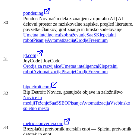
ponder.ing
Ponder: Nov način dela z znanjem z uporabo AI | AI
30
delovni prostor za raziskovalne zapiske, pregled literature,
povzetke člankov, graf znanja in timsko sodelovanje
Umetna inteligenca
Izobraževanje
SaaS
Klepetalni
robot
Pisanje
Avtomatizacija
Orodje
Freemium
jd.com
31
JoyCode | JoyCode
Orodja za razvijalce
Umetna inteligenca
Klepetalni
robot
Avtomatizacija
Pisanje
Orodje
Freemium
bipdetroit.com
Bip Detroit: Novice, gostujoče objave in založništvo
32
Novice in
mediji
Trženje
SaaS
SEO
Pisanje
Avtomatizacija
Vsebinsko
spletno mesto
metric-converter.com
33
Brezplačni pretvornik merskih enot — Spletni pretvornik
datotek in enot