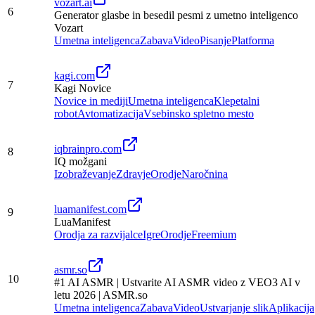
vozart.ai
6
Generator glasbe in besedil pesmi z umetno inteligenco
Vozart
Umetna inteligenca
Zabava
Video
Pisanje
Platforma
kagi.com
7
Kagi Novice
Novice in mediji
Umetna inteligenca
Klepetalni
robot
Avtomatizacija
Vsebinsko spletno mesto
iqbrainpro.com
8
IQ možgani
Izobraževanje
Zdravje
Orodje
Naročnina
luamanifest.com
9
LuaManifest
Orodja za razvijalce
Igre
Orodje
Freemium
asmr.so
10
#1 AI ASMR | Ustvarite AI ASMR video z VEO3 AI v
letu 2026 | ASMR.so
Umetna inteligenca
Zabava
Video
Ustvarjanje slik
Aplikacija