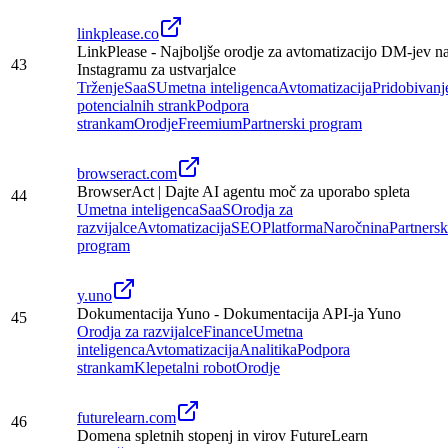
linkplease.co
LinkPlease - Najboljše orodje za avtomatizacijo DM-jev n
43
Instagramu za ustvarjalce
Trženje
SaaS
Umetna inteligenca
Avtomatizacija
Pridobivanj
potencialnih strank
Podpora
strankam
Orodje
Freemium
Partnerski program
browseract.com
BrowserAct | Dajte AI agentu moč za uporabo spleta
44
Umetna inteligenca
SaaS
Orodja za
razvijalce
Avtomatizacija
SEO
Platforma
Naročnina
Partnersk
program
y.uno
Dokumentacija Yuno - Dokumentacija API-ja Yuno
45
Orodja za razvijalce
Finance
Umetna
inteligenca
Avtomatizacija
Analitika
Podpora
strankam
Klepetalni robot
Orodje
futurelearn.com
46
Domena spletnih stopenj in virov FutureLearn