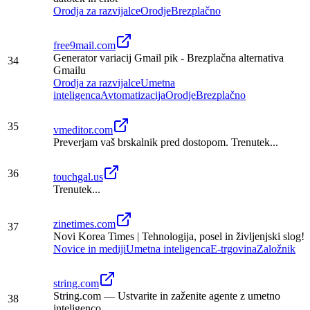
Orodja za razvijalce
Orodje
Brezplačno
free9mail.com
Generator variacij Gmail pik - Brezplačna alternativa
34
Gmailu
Orodja za razvijalce
Umetna
inteligenca
Avtomatizacija
Orodje
Brezplačno
35
vmeditor.com
Preverjam vaš brskalnik pred dostopom. Trenutek...
36
touchgal.us
Trenutek...
zinetimes.com
37
Novi Korea Times | Tehnologija, posel in življenjski slog!
Novice in mediji
Umetna inteligenca
E-trgovina
Založnik
string.com
String.com — Ustvarite in zaženite agente z umetno
38
inteligenco