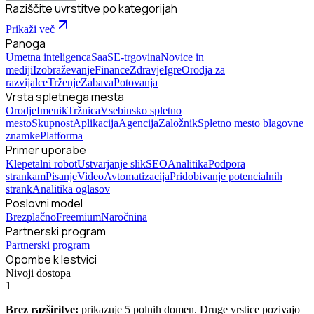
Raziščite uvrstitve po kategorijah
Prikaži več
Panoga
Umetna inteligenca
SaaS
E-trgovina
Novice in
mediji
Izobraževanje
Finance
Zdravje
Igre
Orodja za
razvijalce
Trženje
Zabava
Potovanja
Vrsta spletnega mesta
Orodje
Imenik
Tržnica
Vsebinsko spletno
mesto
Skupnost
Aplikacija
Agencija
Založnik
Spletno mesto blagovne
znamke
Platforma
Primer uporabe
Klepetalni robot
Ustvarjanje slik
SEO
Analitika
Podpora
strankam
Pisanje
Video
Avtomatizacija
Pridobivanje potencialnih
strank
Analitika oglasov
Poslovni model
Brezplačno
Freemium
Naročnina
Partnerski program
Partnerski program
Opombe k lestvici
Nivoji dostopa
1
Brez razširitve:
prikazuje 5 polnih domen. Druge vrstice pozivajo