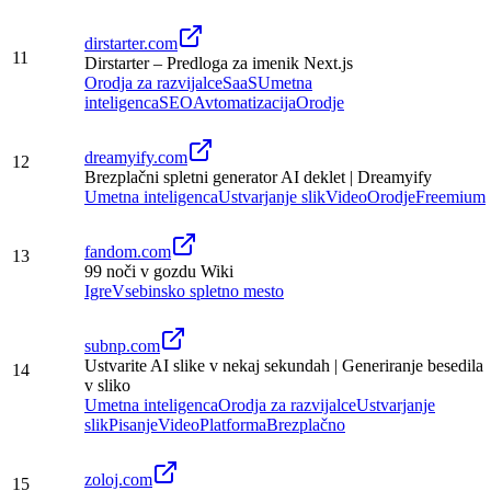
dirstarter.com
11
Dirstarter – Predloga za imenik Next.js
Orodja za razvijalce
SaaS
Umetna
inteligenca
SEO
Avtomatizacija
Orodje
dreamyify.com
12
Brezplačni spletni generator AI deklet | Dreamyify
Umetna inteligenca
Ustvarjanje slik
Video
Orodje
Freemium
fandom.com
13
99 noči v gozdu Wiki
Igre
Vsebinsko spletno mesto
subnp.com
Ustvarite AI slike v nekaj sekundah | Generiranje besedila
14
v sliko
Umetna inteligenca
Orodja za razvijalce
Ustvarjanje
slik
Pisanje
Video
Platforma
Brezplačno
zoloj.com
15