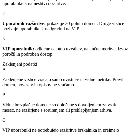
uporabnike k namestitvi razširitve.
2
Uporabnik razširitve:
prikazuje 20 polnih domen. Druge vrstice
pozivajo uporabnike k nadgradnji na VIP.
3
VIP uporabnik:
odklene celotno uvrstitev, natančne meritve, izvoz
poročil in podroben dostop.
Zaklenjeni podatki
A
Zaklenjene vrstice vračajo samo uvrstitev in vidne metrike. Pravih
domen, povezav in opisov ne vračamo.
B
Vidne brezplačne domene so določene s dovoljenjem za vsak
mesec, ne razširjene s sortiranjem ali preklapljanjem arhiva.
C
VIP uporabniki ne potrebujejo razširitve brskalnika in prejmejo