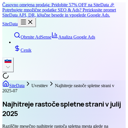
Časovno omejena prodaja: Pridobite 57% OFF na SiteData 🎉
Potrebujete množične podatke SEO & Ads? Preizkusite promet
SiteData API, DR, ključne besede in vpoglede Google Ads.
SiteData
Obrnite AdSense
Analiza Google Ads
Cenik
SiteData
Uvrstitev
Najhitreje rastoče spletne strani v
2025-07
Najhitreje rastoče spletne strani v julij
2025
Raziščite mesečno najhitreje rastoča spletna mesta glede na