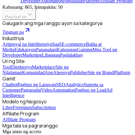
Developer
Automation
Pagsusulat
Platform
Affiliate Program
Kabuuang: 865, Ipinapakita: 50
Mag-load pa
Galugarin ang mga ranggo ayon sa kategorya
Tingnan pa
Industriya
Artipisyal na Intelihensiya
SaaS
E-commerce
Balita at
Media
Edukasyon
Pananalapi
Kalusugan
Gaming
Mga Tool ng
Developer
Marketing
Libangan
Paglalakbay
Uri ng Site
Tool
Direktoryo
Marketplace
Site ng
Nilalaman
Komunidad
App
Ahensya
Publisher
Site ng Brand
Platform
Gamit
Chatbot
Pagbuo ng Larawan
SEO
Analytics
Suporta sa
Customer
Pagsusulat
Video
Automation
Pagbuo ng Lead
Ad
Intelligence
Modelo ng Negosyo
Libre
Freemium
Subscription
Affiliate Program
Affiliate Program
Mga tala sa pagraranggo
Mga antas ng access