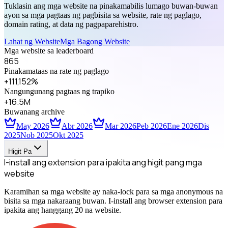
Tuklasin ang mga website na pinakamabilis lumago buwan-buwan
ayon sa mga pagtaas ng pagbisita sa website, rate ng paglago,
domain rating, at data ng pagpaparehistro.
Lahat ng Website
Mga Bagong Website
Mga website sa leaderboard
865
Pinakamataas na rate ng paglago
+111,152%
Nangungunang pagtaas ng trapiko
+16.5M
Buwanang archive
May 2026
Abr 2026
Mar 2026
Peb 2026
Ene 2026
Dis
2025
Nob 2025
Okt 2025
Higit Pa
I-install ang extension para ipakita ang higit pang mga
website
Karamihan sa mga website ay naka-lock para sa mga anonymous na
bisita sa mga nakaraang buwan. I-install ang browser extension para
ipakita ang hanggang 20 na website.