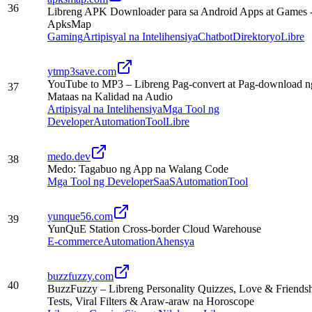
36
Libreng APK Downloader para sa Android Apps at Games 
ApksMap
Gaming
Artipisyal na Intelihensiya
Chatbot
Direktoryo
Libre
ytmp3save.com
YouTube to MP3 – Libreng Pag-convert at Pag-download n
37
Mataas na Kalidad na Audio
Artipisyal na Intelihensiya
Mga Tool ng
Developer
Automation
Tool
Libre
medo.dev
38
Medo: Tagabuo ng App na Walang Code
Mga Tool ng Developer
SaaS
Automation
Tool
yunque56.com
39
YunQuE Station Cross-border Cloud Warehouse
E-commerce
Automation
Ahensya
buzzfuzzy.com
40
BuzzFuzzy – Libreng Personality Quizzes, Love & Friends
Tests, Viral Filters & Araw-araw na Horoscope