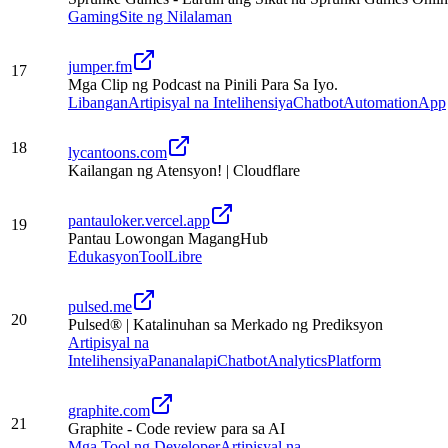
Gaming
Site ng Nilalaman
jumper.fm
17
Mga Clip ng Podcast na Pinili Para Sa Iyo.
Libangan
Artipisyal na Intelihensiya
Chatbot
Automation
App
18
lycantoons.com
Kailangan ng Atensyon! | Cloudflare
pantauloker.vercel.app
19
Pantau Lowongan MagangHub
Edukasyon
Tool
Libre
pulsed.me
20
Pulsed® | Katalinuhan sa Merkado ng Prediksyon
Artipisyal na
Intelihensiya
Pananalapi
Chatbot
Analytics
Platform
graphite.com
21
Graphite - Code review para sa AI
Mga Tool ng Developer
Artipisyal na