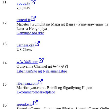
11
vpopu.tv
vpopu.tv
teuteuf.fr
12
Mapster | Gumuhit ng Mapa ng Bansa - Pang-araw-araw na
Laro sa Heograpiya
Gaming
App
Libre
13
uschess.org
US Chess
wfwf446.com
14
Opisyal na Channel ng 늑대닷컴
Libangan
Site ng Nilalaman
Libre
ribenyan.com
15
Mairibenyan.com - Bumili ng Sigarilyong Hapon
E-commerce
Marketplace
sprunke.io
16
Sprunke Games - Laruin ang Sikat na Sprunki Games Onli