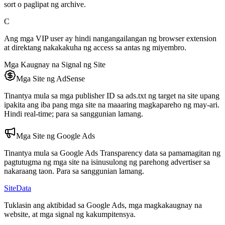
sort o paglipat ng archive.
C
Ang mga VIP user ay hindi nangangailangan ng browser extension
at direktang nakakakuha ng access sa antas ng miyembro.
Mga Kaugnay na Signal ng Site
Mga Site ng AdSense
Tinantya mula sa mga publisher ID sa ads.txt ng target na site upang
ipakita ang iba pang mga site na maaaring magkapareho ng may-ari.
Hindi real-time; para sa sanggunian lamang.
Mga Site ng Google Ads
Tinantya mula sa Google Ads Transparency data sa pamamagitan ng
pagtutugma ng mga site na isinusulong ng parehong advertiser sa
nakaraang taon. Para sa sanggunian lamang.
SiteData
Tuklasin ang aktibidad sa Google Ads, mga magkakaugnay na
website, at mga signal ng kakumpitensya.