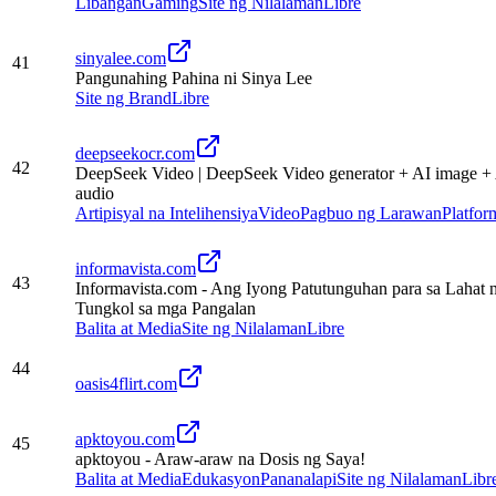
Libangan
Gaming
Site ng Nilalaman
Libre
sinyalee.com
41
Pangunahing Pahina ni Sinya Lee
Site ng Brand
Libre
deepseekocr.com
42
DeepSeek Video | DeepSeek Video generator + AI image +
audio
Artipisyal na Intelihensiya
Video
Pagbuo ng Larawan
Platfor
informavista.com
43
Informavista.com - Ang Iyong Patutunguhan para sa Lahat 
Tungkol sa mga Pangalan
Balita at Media
Site ng Nilalaman
Libre
44
oasis4flirt.com
apktoyou.com
45
apktoyou - Araw-araw na Dosis ng Saya!
Balita at Media
Edukasyon
Pananalapi
Site ng Nilalaman
Libr