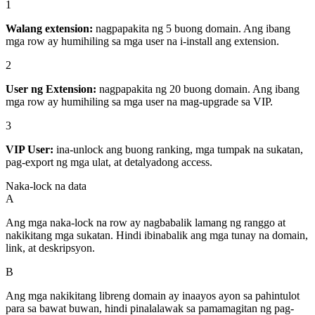
1
Walang extension:
nagpapakita ng 5 buong domain. Ang ibang
mga row ay humihiling sa mga user na i-install ang extension.
2
User ng Extension:
nagpapakita ng 20 buong domain. Ang ibang
mga row ay humihiling sa mga user na mag-upgrade sa VIP.
3
VIP User:
ina-unlock ang buong ranking, mga tumpak na sukatan,
pag-export ng mga ulat, at detalyadong access.
Naka-lock na data
A
Ang mga naka-lock na row ay nagbabalik lamang ng ranggo at
nakikitang mga sukatan. Hindi ibinabalik ang mga tunay na domain,
link, at deskripsyon.
B
Ang mga nakikitang libreng domain ay inaayos ayon sa pahintulot
para sa bawat buwan, hindi pinalalawak sa pamamagitan ng pag-