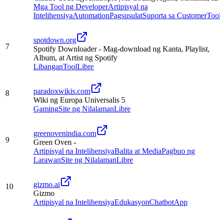
Mga Tool ng Developer
Artipisyal na
Intelihensiya
Automation
Pagsusulat
Suporta sa Customer
Too
spotdown.org
7
Spotify Downloader - Mag-download ng Kanta, Playlist,
Album, at Artist ng Spotify
Libangan
Tool
Libre
paradoxwikis.com
8
Wiki ng Europa Universalis 5
Gaming
Site ng Nilalaman
Libre
greenovenindia.com
9
Green Oven -
Artipisyal na Intelihensiya
Balita at Media
Pagbuo ng
Larawan
Site ng Nilalaman
Libre
gizmo.ai
10
Gizmo
Artipisyal na Intelihensiya
Edukasyon
Chatbot
App