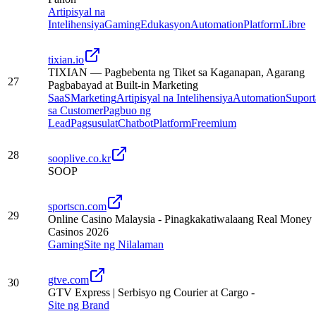
Artipisyal na
Intelihensiya
Gaming
Edukasyon
Automation
Platform
Libre
tixian.io
TIXIAN — Pagbebenta ng Tiket sa Kaganapan, Agarang
27
Pagbabayad at Built-in Marketing
SaaS
Marketing
Artipisyal na Intelihensiya
Automation
Suport
sa Customer
Pagbuo ng
Lead
Pagsusulat
Chatbot
Platform
Freemium
28
sooplive.co.kr
SOOP
sportscn.com
29
Online Casino Malaysia - Pinagkakatiwalaang Real Money
Casinos 2026
Gaming
Site ng Nilalaman
gtve.com
30
GTV Express | Serbisyo ng Courier at Cargo -
Site ng Brand