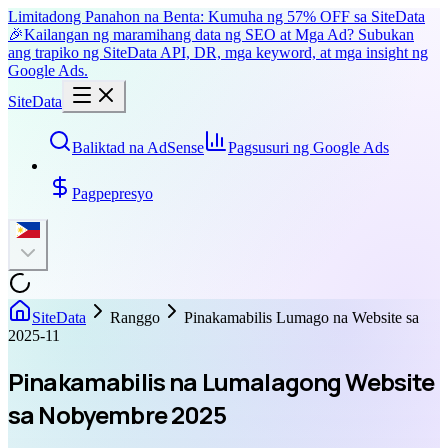
Limitadong Panahon na Benta: Kumuha ng 57% OFF sa SiteData
🎉
Kailangan ng maramihang data ng SEO at Mga Ad? Subukan
ang trapiko ng SiteData API, DR, mga keyword, at mga insight ng
Google Ads.
SiteData
Baliktad na AdSense
Pagsusuri ng Google Ads
Pagpepresyo
SiteData
Ranggo
Pinakamabilis Lumago na Website sa
2025-11
Pinakamabilis na Lumalagong Website
sa Nobyembre 2025