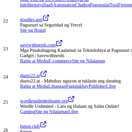
Intelihensiya
SaaS
Automation
Chatbot
Pagsusulat
Tool
Freem
doodles.app
22
Pagsusuri sa Seguridad ng Vercel
Site ng Brand
savewithnerds.com
23
Mga Pinakabagong Kaalaman sa Teknolohiya at Pagsusuri 
Gadget | Savewithnerds
Balita at Media
E-commerce
Site ng Nilalaman
diario22.ar
24
diario22.ar - Mabuhay ngayon at tuklasin ang darating
Balita at Media
Libangan
Paglalakbay
Publisher
Libre
wordleunlimitedgame.org
25
Wordle Unlimited - Laro ng Hulaan ng Salita Online!
Gaming
Site ng Nilalaman
Libre
fanon.club
26
Fanon