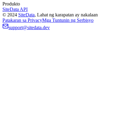
Produkto
SiteData API
©
2024
SiteData
,
Lahat ng karapatan ay nakalaan
Patakaran sa Privacy
Mga Tuntunin ng Serbisyo
support@sitedata.dev