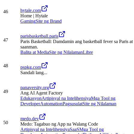
hytale.com
46
Home | Hytale
Gaming
Site ng Brand
parisbasketball.paris
47
Paris Basketball: Damdamin ang basketball fever sa Paris at
saanman.
Balita at Media
Site ng Nilalaman
Libre
48
pspkg.com
Sandali lang...
panaversity.org
49
Ang AI Agent Factory
Edukasyon
Artipisyal na Intelihensiya
Mga Tool ng
Developer
Automation
Pagsusulat
Site ng Nilalaman
medo.dev
50
Medo: Tagabuo ng App na Walang Code
Artipisyal na Intelihensiya
SaaS
Mga Tool ng