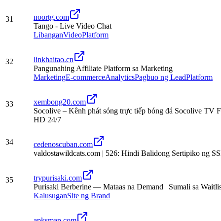
noortg.com
31
Tango - Live Video Chat
Libangan
Video
Platform
linkhaitao.cn
32
Pangunahing Affiliate Platform sa Marketing
Marketing
E-commerce
Analytics
Pagbuo ng Lead
Platform
xembong20.com
33
Socolive – Kênh phát sóng trực tiếp bóng đá Socolive TV F
HD 24/7
34
cedenoscuban.com
valdostawildcats.com | 526: Hindi Balidong Sertipiko ng S
trypurisaki.com
35
Purisaki Berberine — Mataas na Demand | Sumali sa Waitlis
Kalusugan
Site ng Brand
apksmap.com