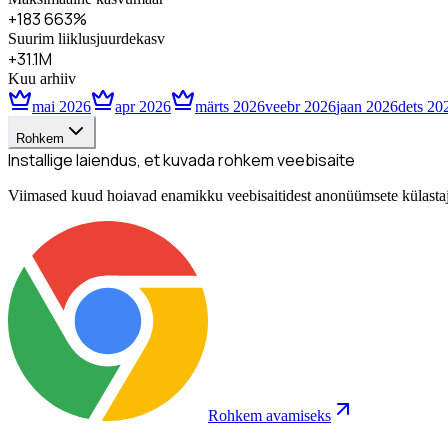
+183 663%
Suurim liiklusjuurdekasv
+31.1M
Kuu arhiiv
mai 2026
apr 2026
märts 2026
veebr 2026
jaan 2026
dets 20
Rohkem
Installige laiendus, et kuvada rohkem veebisaite
Viimased kuud hoiavad enamikku veebisaitidest anonüümsete külastajate
Rohkem avamiseks