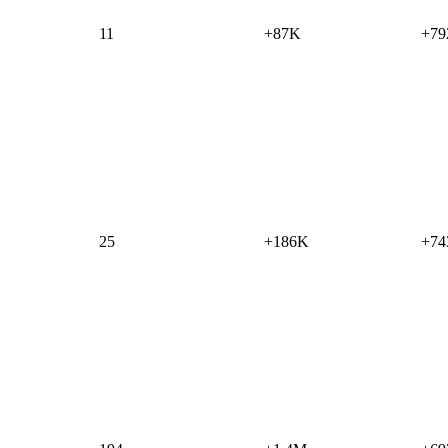
11
+87K
+79
25
+186K
+74