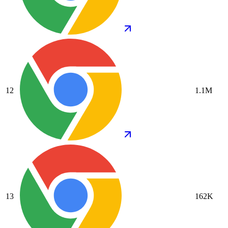
12
1.1M
13
162K