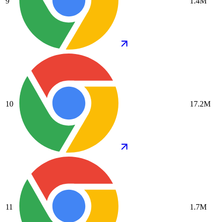
9
1.4M
10
17.2M
11
1.7M