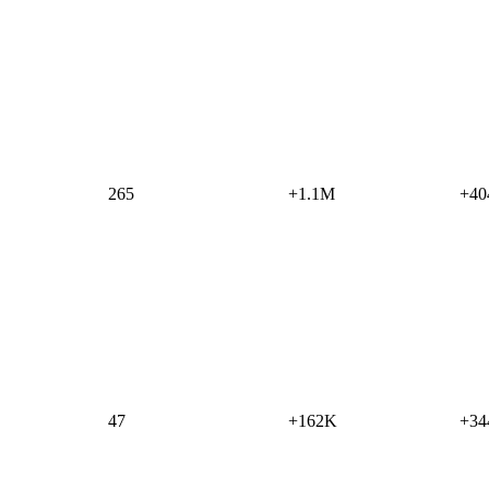
265
+1.1M
+40
47
+162K
+34