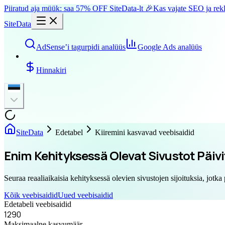
Piiratud aja müük: saa 57% OFF SiteData-lt 🎉
Kas vajate SEO ja rek
SiteData
AdSense’i tagurpidi analüüs
Google Ads analüüs
Hinnakiri
SiteData
Edetabel
Kiiremini kasvavad veebisaidid
Enim Kehityksessä Olevat Sivustot Päiv
Seuraa reaaliaikaisia kehityksessä olevien sivustojen sijoituksia, jotka
Kõik veebisaidid
Uued veebisaidid
Edetabeli veebisaidid
1290
Maksimaalne kasvumäär