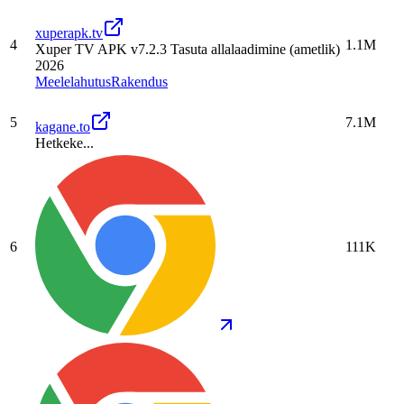
xuperapk.tv
4
1.1M
Xuper TV APK v7.2.3 Tasuta allalaadimine (ametlik)
2026
Meelelahutus
Rakendus
5
7.1M
kagane.to
Hetkeke...
6
111K