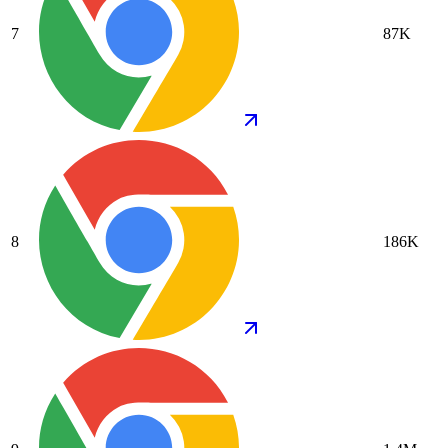
7
87K
8
186K