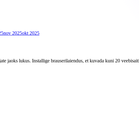
25
nov 2025
okt 2025
 jaoks lukus. Installige brauserilaiendus, et kuvada kuni 20 veebisaiti