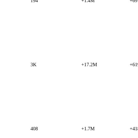
194
+1.4M
+69
3K
+17.2M
+61
408
+1.7M
+41