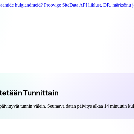
laamide hulgiandmeid? Proovige SiteData API liiklust, DR, märksõnu ja
itetään Tunnittain
 päivittyvät tunnin välein. Seuraava datan päivitys alkaa
14
minuutin kul