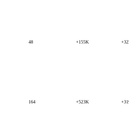
48
+155K
+32
164
+523K
+31