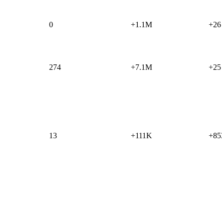
0
+1.1M
+26
274
+7.1M
+25
13
+111K
+85