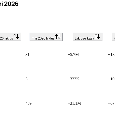
ni 2026
26 liiklus
mai 2026 liiklus
Liikluse kasv
31
+5.7M
+18
3
+323K
+10
459
+31.1M
+67