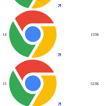
14
155K
15
523K