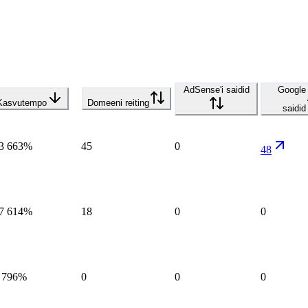
AdSense'i saidid
Google
Kasvutempo
Domeeni reiting
saidid
3 663%
45
0
48
7 614%
18
0
0
 796%
0
0
0