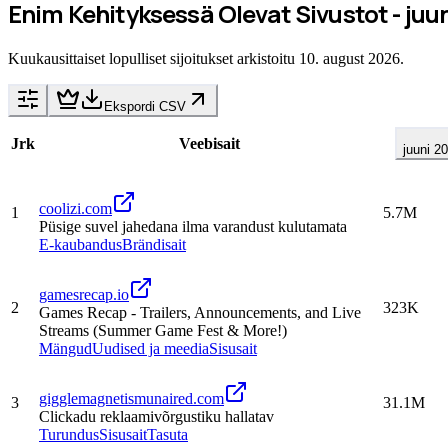
Enim Kehityksessä Olevat Sivustot - juu
Kuukausittaiset lopulliset sijoitukset arkistoitu 10. august 2026.
Ekspordi CSV
Jrk
Veebisait
juuni 20
coolizi.com
1
5.7M
Püsige suvel jahedana ilma varandust kulutamata
E-kaubandus
Brändisait
gamesrecap.io
2
323K
Games Recap - Trailers, Announcements, and Live
Streams (Summer Game Fest & More!)
Mängud
Uudised ja meedia
Sisusait
gigglemagnetismunaired.com
3
31.1M
Clickadu reklaamivõrgustiku hallatav
Turundus
Sisusait
Tasuta