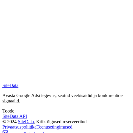
Kes SiteDatat kasutab?
Kuidas tulemusi tõlgendada?
SiteData laiendused
Leidke veebisaidi teave, mis on seotud AdSense ID ja kirjastaja ID-
ga, veebisaidi liikluse päring, AdSense'i tagurpidi otsing, kirjastaja
ID leidmine
SiteData
Chrome Web Store
Edge Add-ons
Avasta Google Adsi tegevus, seotud veebisaidid ja konkurentide
signaalid.
Toode
SiteData API
©
2024
SiteData
,
Kõik õigused reserveeritud
Privaatsuspoliitika
Teenusetingimused