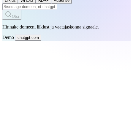
Liiklus
WHOIS
RDAP
AdSense
Otsi
Hinnake domeeni liiklust ja vaatajaskonna signaale.
Demo
chatgpt.com
SEO Spetsialistid
Kinnitage liikluse võimalusi, analüüsige märksõnastrateegiaid ja
avastage konkurentide ülevaateid