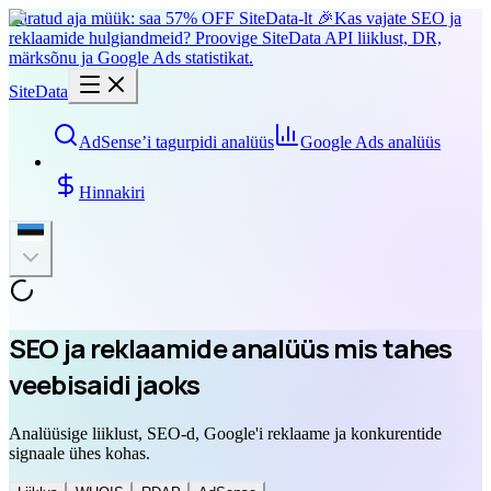
Piiratud aja müük: saa 57% OFF SiteData-lt 🎉
Kas vajate SEO ja
reklaamide hulgiandmeid? Proovige SiteData API liiklust, DR,
märksõnu ja Google Ads statistikat.
SiteData
AdSense’i tagurpidi analüüs
Google Ads analüüs
Hinnakiri
SEO ja reklaamide analüüs mis tahes
veebisaidi jaoks
Analüüsige liiklust, SEO-d, Google'i reklaame ja konkurentide
signaale ühes kohas.