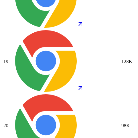
19
128K
20
98K