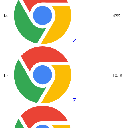
14
42K
15
103K