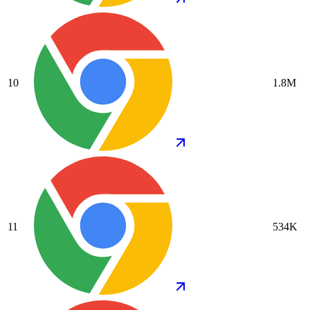
10
1.8M
11
534K