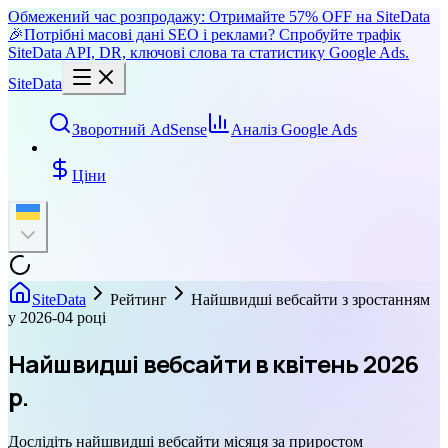
Обмежений час розпродажу: Отримайте 57% OFF на SiteData
🎉
Потрібні масові дані SEO і реклами? Спробуйте трафік
SiteData API, DR, ключові слова та статистику Google Ads.
SiteData
Зворотний AdSense
Аналіз Google Ads
Ціни
SiteData
Рейтинг
Найшвидші вебсайти з зростанням
у 2026-04 році
Найшвидші вебсайти в квітень 2026
р.
Дослідіть найшвидші вебсайти місяця за приростом