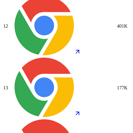
12
401K
13
177K