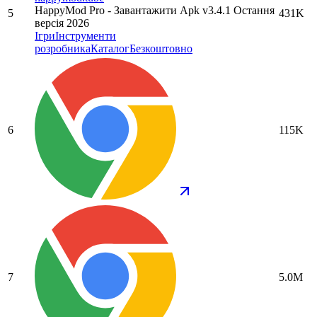
HappyMod Pro - Завантажити Apk v3.4.1 Остання
5
431K
версія 2026
Ігри
Інструменти
розробника
Каталог
Безкоштовно
6
115K
7
5.0M