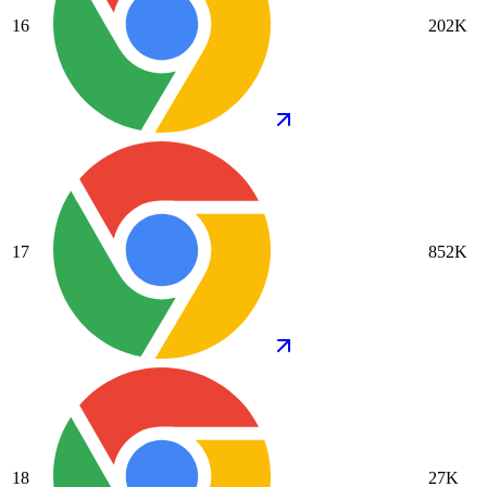
16
202K
17
852K
18
27K