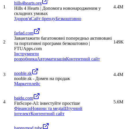
hills4hearts.org
1
4.4M
Hills 4 Hearts | Допомога новонародженим у
складних умовах
Здоров'я
Сайт бренду
Безкоштовно
farlad.com
Завантажити багатомовні попередньо активовані
2
149K
та портативні програми безкоштовно |
FTUApps.com
Інструменти
розробника
Автоматизація
Контентний сайт
nooble.sk
3
4.4M
nooble.sk - Домен на продаж
Маркетплейс
baidu.com
4
5.6M
FinScope-AI: інвестуйте простіше
Фінанси
Новини та медіа
Штучний
інтелект
Контентний сайт
happymod.tube