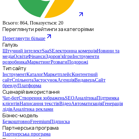
Всього: 864, Показується: 20
Переглянути рейтинги за категоріями
Переглянути більше
Галузь
Штучний інтелект
SaaS
Електронна комерція
Новини та
медіа
Освіта
Фінанси
Здоров'я
Ігри
Інструменти
розробника
Маркетинг
Розваги
Подорожі
Тип сайту
Інструмент
Каталог
Маркетплейс
Контентний
сайт
Спільнота
Застосунок
Агенція
Видавець
Сайт
бренду
Платформа
Сценарій використання
Чат-бот
Створення зображень
SEO
Аналітика
Підтримка
клієнтів
Написання текстів
Відео
Автоматизація
Генерація
лідів
Аналітика реклами
Бізнес-модель
Безкоштовно
Freemium
Підписка
Партнерська програма
Партнерська програма