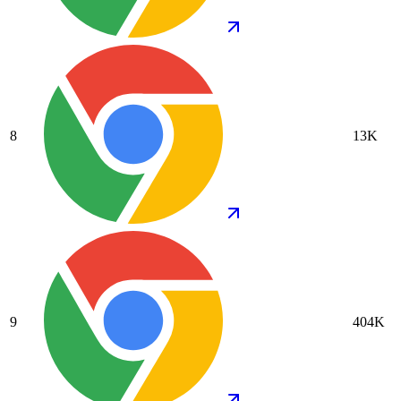
8
13K
9
404K