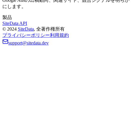
Google Adsの出稿動向、関連サイト、競合シグナルを明らか
にします。
製品
SiteData API
©
2024
SiteData
,
全著作権所有
プライバシーポリシー
利用規約
support@sitedata.dev