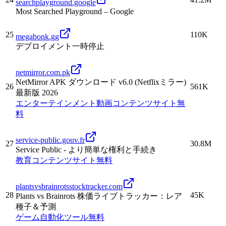
searchplayground.google
Most Searched Playground – Google
25
110K
megabonk.gg
デプロイメント一時停止
netmirror.com.pk
NetMirror APK ダウンロード v6.0 (Netflixミラー)
26
561K
最新版 2026
エンターテインメント
動画
コンテンツサイト
無
料
service-public.gouv.fr
27
30.8M
Service Public - より簡単な権利と手続き
教育
コンテンツサイト
無料
plantsvsbrainrotsstocktracker.com
28
45K
Plants vs Brainrots 株価ライブトラッカー：レア
種子＆予測
ゲーム
自動化
ツール
無料