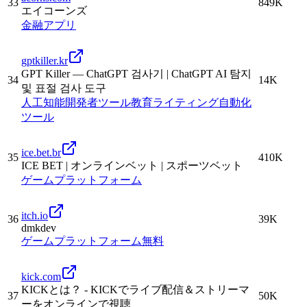
33
849K
エイコーンズ
金融
アプリ
gptkiller.kr
GPT Killer — ChatGPT 검사기 | ChatGPT AI 탐지
34
14K
및 표절 검사 도구
人工知能
開発者ツール
教育
ライティング
自動化
ツール
ice.bet.br
35
410K
ICE BET | オンラインベット | スポーツベット
ゲーム
プラットフォーム
itch.io
36
39K
dmkdev
ゲーム
プラットフォーム
無料
kick.com
KICKとは？ - KICKでライブ配信＆ストリーマ
37
50K
ーをオンラインで視聴