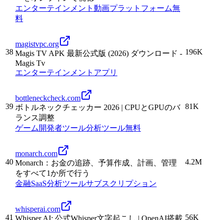
エンターテインメント
動画
プラットフォーム
無
料
magistvpc.org
38
196K
Magis TV APK 最新公式版 (2026) ダウンロード -
Magis Tv
エンターテインメント
アプリ
bottleneckcheck.com
39
81K
ボトルネックチェッカー 2026 | CPUとGPUのバ
ランス調整
ゲーム
開発者ツール
分析
ツール
無料
monarch.com
40
4.2M
Monarch：お金の追跡、予算作成、計画、管理
をすべて1か所で行う
金融
SaaS
分析
ツール
サブスクリプション
whisperai.com
41
56K
Whisper AI: 公式Whisper文字起こし | OpenAI搭載