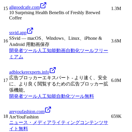
allgoodcafe.com
15
1.3M
10 Surprising Health Benefits of Freshly Brewed
Coffee
ssvid.app
SSvid — macOS、Windows、Linux、iPhone &
16
3.6M
Android 用動画保存
開発者ツール
人工知能
動画
自動化
ツール
フリー
ミアム
adblockerexperts.info
広告ブロッカーエキスパート - より速く、安全
17
6.0M
に、より良く閲覧するための広告ブロッカー拡
張機能。
開発者ツール
人工知能
自動化
ツール
無料
areyoufashion.com
18
659K
AreYouFashion
ニュース・メディア
ライティング
コンテンツサ
イト
無料