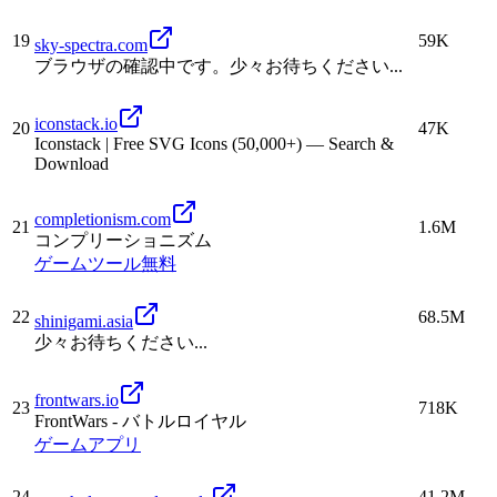
19
59K
sky-spectra.com
ブラウザの確認中です。少々お待ちください...
iconstack.io
20
47K
Iconstack | Free SVG Icons (50,000+) — Search &
Download
completionism.com
21
1.6M
コンプリーショニズム
ゲーム
ツール
無料
22
68.5M
shinigami.asia
少々お待ちください...
frontwars.io
23
718K
FrontWars - バトルロイヤル
ゲーム
アプリ
24
41.2M