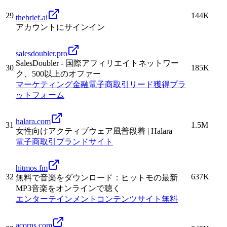
29
144K
thebrief.ai
アカウントにサインイン
salesdoubler.pro
SalesDoubler - 国際アフィリエイトネットワー
30
185K
ク、500以上のオファー
マーケティング
金融
電子商取引
リード獲得
プラ
ットフォーム
halara.com
31
1.5M
女性向けアクティブウェア風普段着 | Halara
電子商取引
ブランドサイト
hitmos.fm
32
637K
無料で音楽をダウンロード：ヒットモの最新
MP3音楽をオンラインで聴く
エンターテインメント
コンテンツサイト
無料
acorns.com