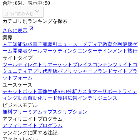
合計: 854、表示中: 50
さらに読み込む
カテゴリ別ランキングを探索
さらに表示
業界
人工知能
SaaS
電子商取引
ニュース・メディア
教育
金融
健康
ゲ
ーム
開発者ツール
マーケティング
エンターテインメント
旅行
サイトタイプ
ツール
ディレクトリ
マーケットプレイス
コンテンツサイト
コ
ミュニティ
アプリ
代理店
パブリッシャー
ブランドサイト
プラ
ットフォーム
ユースケース
チャットボット
画像生成
SEO
分析
カスタマーサポート
ライテ
ィング
動画
自動化
リード獲得
広告インテリジェンス
ビジネスモデル
無料
フリーミアム
サブスクリプション
アフィリエイトプログラム
アフィリエイトプログラム
ランキングに関する注記
アクセスレベル