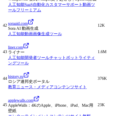
人工知能
SaaS
自動化
カスタマーサポート
動画
ツ
ール
フリーミアム
soraaid.com
42
12K
Sora AI 動画生成
人工知能
動画
画像生成
ツール
liner.com
43
1.6M
ライナー
人工知能
開発者ツール
チャットボット
ライティ
ング
ツール
history.ru
44
376K
ロシア連邦史ポータル
教育
ニュース・メディア
コンテンツサイト
applewalls.com
45
23K
AppleWalls：4KのApple、iPhone、iPad、Mac用
壁紙