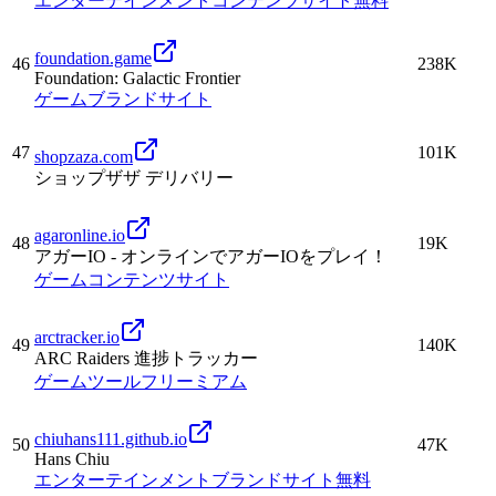
エンターテインメント
コンテンツサイト
無料
foundation.game
46
238K
Foundation: Galactic Frontier
ゲーム
ブランドサイト
47
101K
shopzaza.com
ショップザザ デリバリー
agaronline.io
48
19K
アガーIO - オンラインでアガーIOをプレイ！
ゲーム
コンテンツサイト
arctracker.io
49
140K
ARC Raiders 進捗トラッカー
ゲーム
ツール
フリーミアム
chiuhans111.github.io
50
47K
Hans Chiu
エンターテインメント
ブランドサイト
無料