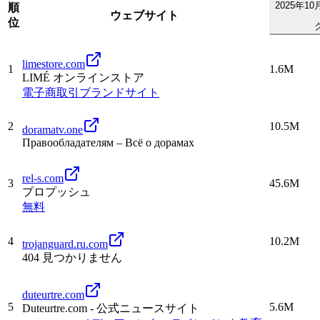
2025年1
順
ウェブサイト
位
limestore.com
1
1.6M
LIMÉ オンラインストア
電子商取引
ブランドサイト
2
10.5M
doramatv.one
Правообладателям – Всё о дорамах
rel-s.com
3
45.6M
プロプッシュ
無料
4
10.2M
trojanguard.ru.com
404 見つかりません
duteurtre.com
5
5.6M
Duteurtre.com - 公式ニュースサイト