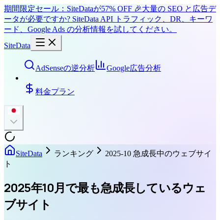
期間限定セール：SiteDataが57% OFF 🎉
大量の SEO と広告デ
ータが必要ですか? SiteData API トラフィック、DR、キーワ
ード、Google Ads の分析情報を試してください。
SiteData
AdSenseの逆分析
Google広告分析
料金プラン
SiteData
ランキング
2025-10 急成長中のウェブサイ
ト
2025年10月で最も急成長しているウェ
ブサイト