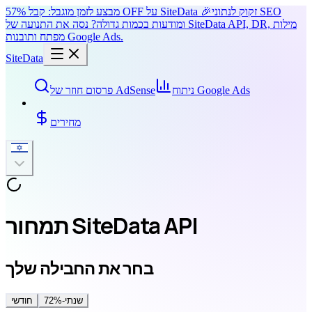
זקוק לנתוני SEO
מבצע לזמן מוגבל: קבל 57% OFF על SiteData 🎉
ומודעות בכמות גדולה? נסה את התנועה של SiteData API, DR, מילות
מפתח ותובנות Google Ads.
SiteData
ניתוח Google Ads
פרסום חוזר של AdSense
מחירים
תמחור SiteData API
בחר את החבילה שלך
שנתי
-72%
חודשי