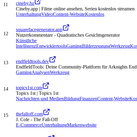
cineby.bz
11
Cineby.app | Filme online ansehen, Serien kostenlos streamen
Unterhaltung
Video
Content-Website
Kostenlos
squarefacegenerator.app
12
Nutzerkommentare - Quadratisches Gesichtsgenerator
Künstliche
Intelligenz
Entwicklertools
Gaming
Bilderzeugung
Werkzeug
Kos
endfieldtools.dev
13
EndfieldTools: Deine Community-Plattform für Arknights End
Gaming
Analysen
Werkzeug
topics1st.com
14
Topics 1st | Topics 1st
Nachrichten und Medien
Bildung
Finanzen
Content-Website
Kos
thefalloff.com
15
J. Cole - The Fall-Off
E-Commerce
Unterhaltung
Markenwebsite