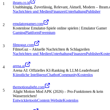
ihram.co.id
1
Unabhängig, Zuverlässig, Relevant, Aktuell, Modern – Ihram.
Nachrichten und Medien
Finanzen
Unterhaltung
Publisher
emulatorgamer.com
2
Kostenlose Emulator-Spiele online spielen | Emulator Gamer
Gaming
Plattform
Freemium
filmogaz.com
3
FilmoGaz – Aktuelle Nachrichten & Schlagzeilen
Nachrichten und Medien
Unterhaltung
Finanzen
Publisher
Koste
arena.ai
4
Arena AI: Offizielles KI-Ranking & LLM-Leaderboard
Künstliche Intelligenz
Chatbot
Community
Kostenlos
themotionalight.com
5
Alight Motion Mod APK (2026) – Pro-Funktionen & kein
Wasserzeichen!
Entwicklertools
Content-Website
Kostenlos