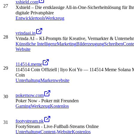
xshield.com
27
Xshield – Die erstklassige All-in-One-Sicherheitslösung für Ih
digitale Privatsphäre
Entwicklertools
Werkzeug
vrindaai.in
28
Vrinda AI – KI-Prompts für Kreative, Vermarkter & Unterne
Künstliche Intelligenz
Marketing
Bilderzeugung
Schreiben
Conte
Website
114514.meme
29
114514 Coin Offiziell | Iiyo Koi Yo — 114514 Meme Solana
Coin
Unterhaltung
Markenwebsite
pokernow.com
30
Poker Now - Poker mit Freunden
Gaming
Werkzeug
Kostenlos
footystream.pk
31
FootyStream - Live-Fußball-Streams Online
Unterhaltung
Content-Website
Kostenlos