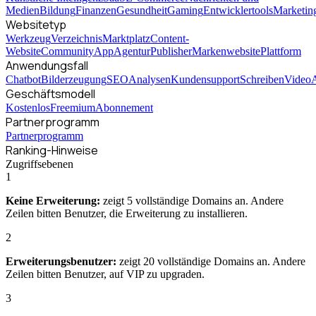
Medien
Bildung
Finanzen
Gesundheit
Gaming
Entwicklertools
Marketin
Websitetyp
Werkzeug
Verzeichnis
Marktplatz
Content-
Website
Community
App
Agentur
Publisher
Markenwebsite
Plattform
Anwendungsfall
Chatbot
Bilderzeugung
SEO
Analysen
Kundensupport
Schreiben
Video
A
Geschäftsmodell
Kostenlos
Freemium
Abonnement
Partnerprogramm
Partnerprogramm
Ranking-Hinweise
Zugriffsebenen
1
Keine Erweiterung:
zeigt 5 vollständige Domains an. Andere
Zeilen bitten Benutzer, die Erweiterung zu installieren.
2
Erweiterungsbenutzer:
zeigt 20 vollständige Domains an. Andere
Zeilen bitten Benutzer, auf VIP zu upgraden.
3