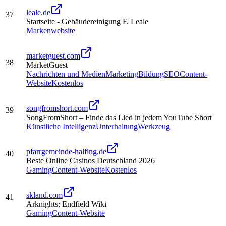
leale.de
37
Startseite - Gebäudereinigung F. Leale
Markenwebsite
marketguest.com
38
MarketGuest
Nachrichten und Medien
Marketing
Bildung
SEO
Content-
Website
Kostenlos
songfromshort.com
39
SongFromShort – Finde das Lied in jedem YouTube Short
Künstliche Intelligenz
Unterhaltung
Werkzeug
pfarrgemeinde-halfing.de
40
Beste Online Casinos Deutschland 2026
Gaming
Content-Website
Kostenlos
skland.com
41
Arknights: Endfield Wiki
Gaming
Content-Website