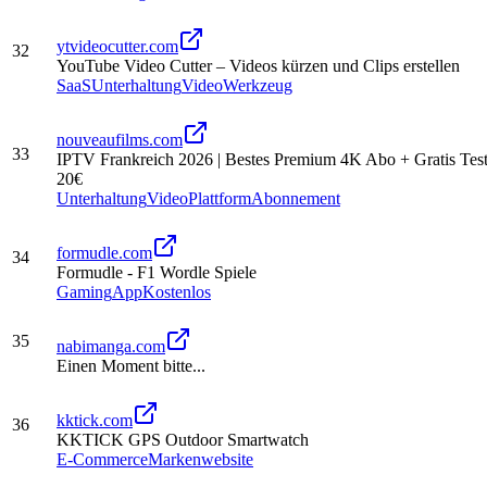
ytvideocutter.com
32
YouTube Video Cutter – Videos kürzen und Clips erstellen
SaaS
Unterhaltung
Video
Werkzeug
nouveaufilms.com
33
IPTV Frankreich 2026 | Bestes Premium 4K Abo + Gratis Test
20€
Unterhaltung
Video
Plattform
Abonnement
formudle.com
34
Formudle - F1 Wordle Spiele
Gaming
App
Kostenlos
35
nabimanga.com
Einen Moment bitte...
kktick.com
36
KKTICK GPS Outdoor Smartwatch
E-Commerce
Markenwebsite