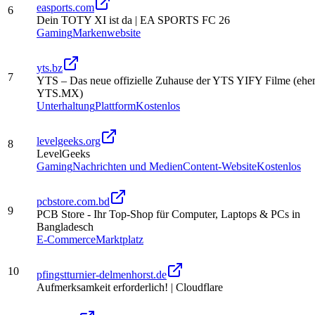
easports.com
6
Dein TOTY XI ist da | EA SPORTS FC 26
Gaming
Markenwebsite
yts.bz
7
YTS – Das neue offizielle Zuhause der YTS YIFY Filme (ehe
YTS.MX)
Unterhaltung
Plattform
Kostenlos
levelgeeks.org
8
LevelGeeks
Gaming
Nachrichten und Medien
Content-Website
Kostenlos
pcbstore.com.bd
9
PCB Store - Ihr Top-Shop für Computer, Laptops & PCs in
Bangladesch
E-Commerce
Marktplatz
10
pfingstturnier-delmenhorst.de
Aufmerksamkeit erforderlich! | Cloudflare