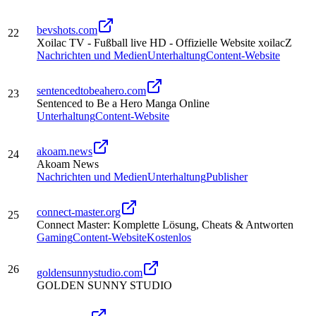
bevshots.com
22
Xoilac TV - Fußball live HD - Offizielle Website xoilacZ
Nachrichten und Medien
Unterhaltung
Content-Website
sentencedtobeahero.com
23
Sentenced to Be a Hero Manga Online
Unterhaltung
Content-Website
akoam.news
24
Akoam News
Nachrichten und Medien
Unterhaltung
Publisher
connect-master.org
25
Connect Master: Komplette Lösung, Cheats & Antworten
Gaming
Content-Website
Kostenlos
26
goldensunnystudio.com
GOLDEN SUNNY STUDIO