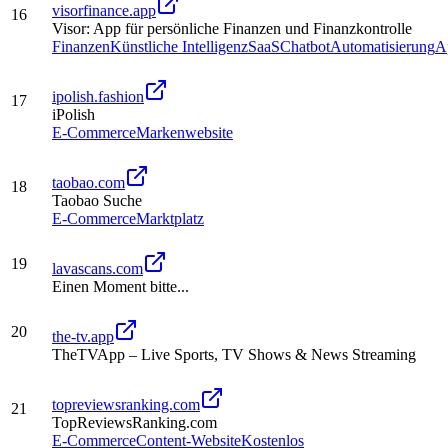
visorfinance.app
16
Visor: App für persönliche Finanzen und Finanzkontrolle
Finanzen
Künstliche Intelligenz
SaaS
Chatbot
Automatisierung
A
ipolish.fashion
17
iPolish
E-Commerce
Markenwebsite
taobao.com
18
Taobao Suche
E-Commerce
Marktplatz
19
lavascans.com
Einen Moment bitte...
20
the-tv.app
TheTVApp – Live Sports, TV Shows & News Streaming
topreviewsranking.com
21
TopReviewsRanking.com
E-Commerce
Content-Website
Kostenlos