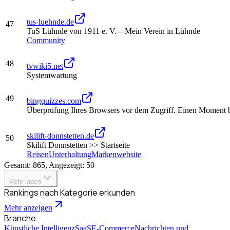
tus-luehnde.de
47
TuS Lühnde von 1911 e. V. – Mein Verein in Lühnde
Community
48
tvwiki5.net
Systemwartung
49
bingquizzes.com
Überprüfung Ihres Browsers vor dem Zugriff. Einen Moment bi
skilift-donnstetten.de
50
Skilift Donnstetten >> Startseite
Reisen
Unterhaltung
Markenwebsite
Gesamt: 865, Angezeigt: 50
Mehr laden
Rankings nach Kategorie erkunden
Mehr anzeigen
Branche
Künstliche Intelligenz
SaaS
E-Commerce
Nachrichten und