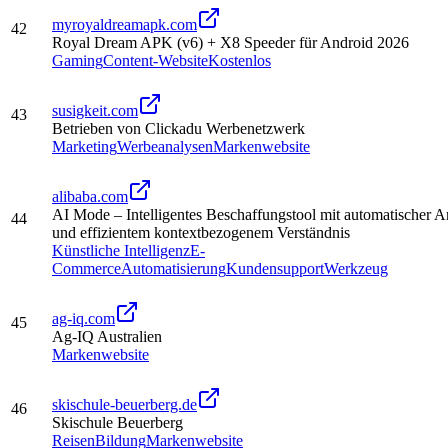
myroyaldreamapk.com
42
Royal Dream APK (v6) + X8 Speeder für Android 2026
Gaming
Content-Website
Kostenlos
susigkeit.com
43
Betrieben von Clickadu Werbenetzwerk
Marketing
Werbeanalysen
Markenwebsite
alibaba.com
AI Mode – Intelligentes Beschaffungstool mit automatischer A
44
und effizientem kontextbezogenem Verständnis
Künstliche Intelligenz
E-
Commerce
Automatisierung
Kundensupport
Werkzeug
ag-iq.com
45
Ag-IQ Australien
Markenwebsite
skischule-beuerberg.de
46
Skischule Beuerberg
Reisen
Bildung
Markenwebsite