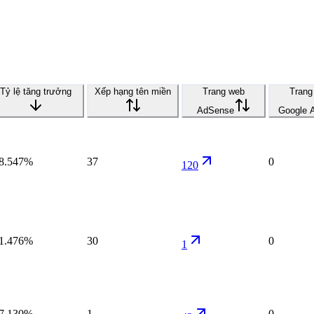
Tỷ lệ tăng trưởng
Xếp hạng tên miền
Trang web
Trang
AdSense
Google 
8.547%
37
0
120
1.476%
30
0
1
7.130%
1
0