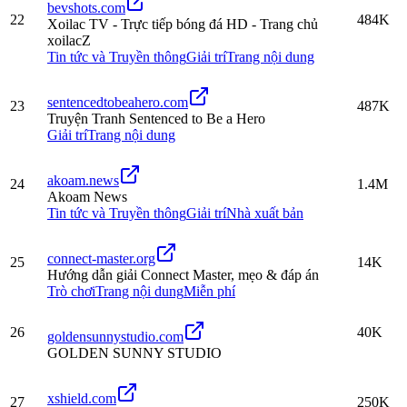
bevshots.com
22
484K
Xoilac TV - Trực tiếp bóng đá HD - Trang chủ
xoilacZ
Tin tức và Truyền thông
Giải trí
Trang nội dung
sentencedtobeahero.com
23
487K
Truyện Tranh Sentenced to Be a Hero
Giải trí
Trang nội dung
akoam.news
24
1.4M
Akoam News
Tin tức và Truyền thông
Giải trí
Nhà xuất bản
connect-master.org
25
14K
Hướng dẫn giải Connect Master, mẹo & đáp án
Trò chơi
Trang nội dung
Miễn phí
26
40K
goldensunnystudio.com
GOLDEN SUNNY STUDIO
xshield.com
27
250K