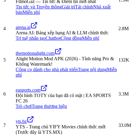
FilmoGaz — Tin tức & Điểm tin mới nhất
Tin tức và Truyền thông
Giải trí
Tài chính
Nhà xuất
bản
Miễn phí
arena.ai
4
2.8M
Arena AI: Bảng xếp hạng AI & LLM chính thức
Trí tuệ nhân tạo
Chatbot
Cộng đồng
Miễn phí
themotionalight.com
Alight Motion Mod APK (2026) - Tính năng Pro &
5
132K
Không Watermark!
Công cụ dành cho nhà phát triển
Trang nội dung
Miễn
phí
easports.com
6
3.3M
Đội hình TOTY của bạn đã có mặt | EA SPORTS
FC 26
Trò chơi
Trang thương hiệu
yts.bz
7
33.0M
YTS - Trang chủ YIFY Movies chính thức mới
(Trước đây là YTS.MX)