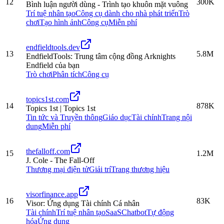
12
300K
Bình luận người dùng - Trình tạo khuôn mặt vuông
Trí tuệ nhân tạo
Công cụ dành cho nhà phát triển
Trò
chơi
Tạo hình ảnh
Công cụ
Miễn phí
endfieldtools.dev
13
5.8M
EndfieldTools: Trung tâm cộng đồng Arknights
Endfield của bạn
Trò chơi
Phân tích
Công cụ
topics1st.com
14
878K
Topics 1st | Topics 1st
Tin tức và Truyền thông
Giáo dục
Tài chính
Trang nội
dung
Miễn phí
thefalloff.com
15
1.2M
J. Cole - The Fall-Off
Thương mại điện tử
Giải trí
Trang thương hiệu
visorfinance.app
16
83K
Visor: Ứng dụng Tài chính Cá nhân
Tài chính
Trí tuệ nhân tạo
SaaS
Chatbot
Tự động
hóa
Ứng dụng