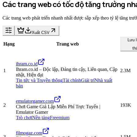
Các trang web có tốc độ tăng trưởng n
Các trang web phát triển nhanh nhất được sắp xếp theo tỷ lệ tăng trư
Xuất CSV
Lưu l
Hạng
Trang web
th
ihram.co.id
Ihram.co.id – Độc lập, Đáng tin cậy, Liên quan, Cập
1
2.3M
nhật, Hiện đại
Tin tức và Truyền thông
Tài chính
Giải trí
Nhà xuất
bản
emulatorgamer.com
2
193K
Chơi Game Giả Lập Miễn Phí Trực Tuyến |
Emulator Gamer
Trò chơi
Nền tảng
Freemium
filmogaz.com
3
1.5M