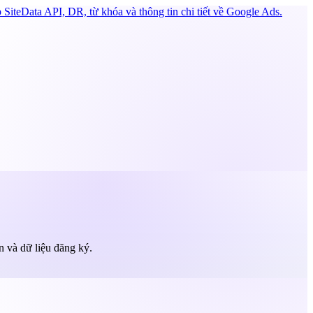
SiteData API, DR, từ khóa và thông tin chi tiết về Google Ads.
n và dữ liệu đăng ký.