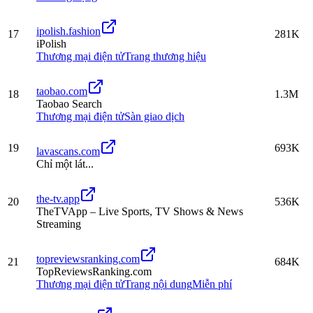
ipolish.fashion
17
281K
iPolish
Thương mại điện tử
Trang thương hiệu
taobao.com
18
1.3M
Taobao Search
Thương mại điện tử
Sàn giao dịch
19
693K
lavascans.com
Chỉ một lát...
the-tv.app
20
536K
TheTVApp – Live Sports, TV Shows & News
Streaming
topreviewsranking.com
21
684K
TopReviewsRanking.com
Thương mại điện tử
Trang nội dung
Miễn phí