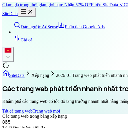
Giảm giá trong thời gian giới hạn: Nhận 57% OFF trên SiteData 🎉
Cầ
SiteData
Đảo ngược AdSense
Phân tích Google Ads
Giá cả
SiteData
Xếp hạng
2026-01 Trang web phát triển nhanh nh
Các trang web phát triển nhanh nhất tr
Khám phá các trang web có tốc độ tăng trưởng nhanh nhất hàng tháng 
Tất cả trang web
Trang web mới
Các trang web trong bảng xếp hạng
865
Tỷ lệ tăng trưởng tối đa