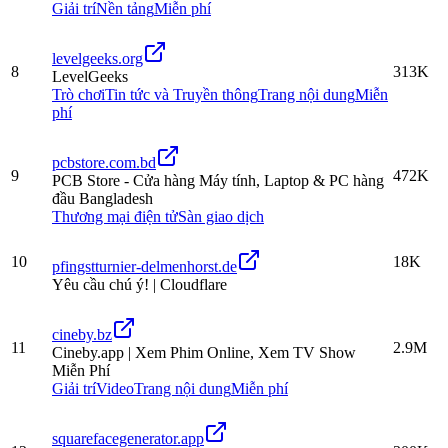
Giải trí
Nền tảng
Miễn phí
levelgeeks.org
8
313K
LevelGeeks
Trò chơi
Tin tức và Truyền thông
Trang nội dung
Miễn
phí
pcbstore.com.bd
9
472K
PCB Store - Cửa hàng Máy tính, Laptop & PC hàng
đầu Bangladesh
Thương mại điện tử
Sàn giao dịch
10
18K
pfingstturnier-delmenhorst.de
Yêu cầu chú ý! | Cloudflare
cineby.bz
11
2.9M
Cineby.app | Xem Phim Online, Xem TV Show
Miễn Phí
Giải trí
Video
Trang nội dung
Miễn phí
squarefacegenerator.app