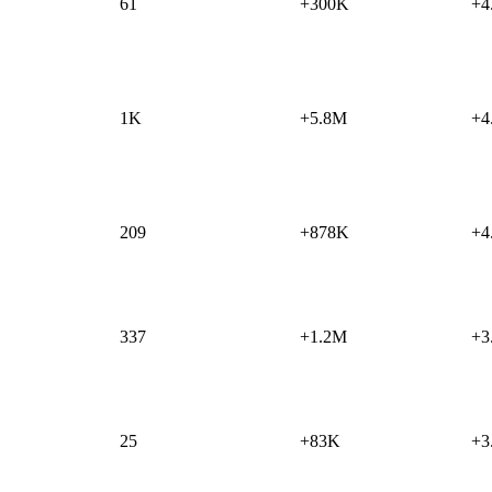
61
+300K
+4
1K
+5.8M
+4
209
+878K
+4
337
+1.2M
+3
25
+83K
+3