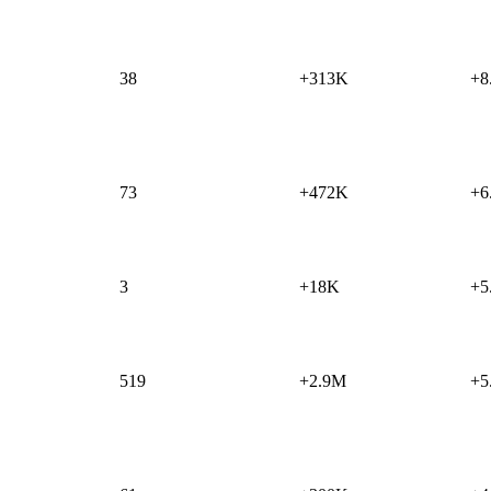
38
+313K
+8
73
+472K
+6
3
+18K
+5
519
+2.9M
+5