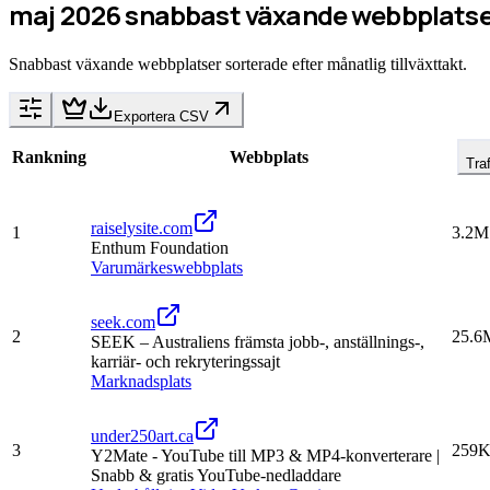
maj 2026 snabbast växande webbplatse
Snabbast växande webbplatser sorterade efter månatlig tillväxttakt.
Exportera CSV
Rankning
Webbplats
Tra
raiselysite.com
1
3.2M
Enthum Foundation
Varumärkeswebbplats
seek.com
2
25.6
SEEK – Australiens främsta jobb-, anställnings-,
karriär- och rekryteringssajt
Marknadsplats
under250art.ca
3
259
Y2Mate - YouTube till MP3 & MP4-konverterare |
Snabb & gratis YouTube-nedladdare