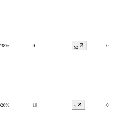
738%
0
0
52
328%
10
0
1