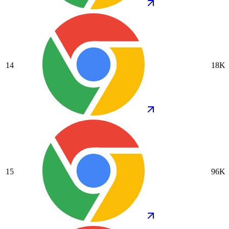
14
18K
15
96K