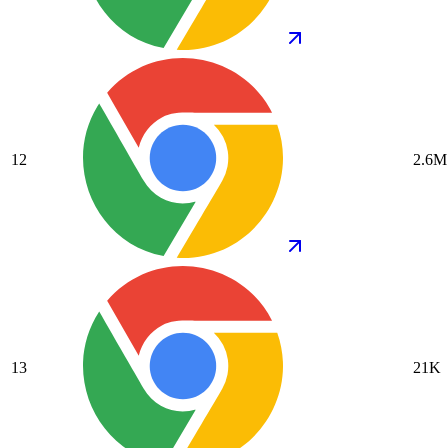
12
2.6M
13
21K