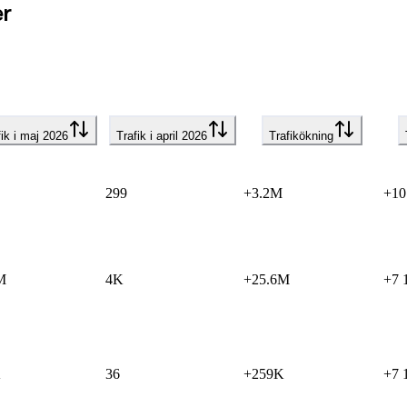
r
fik i maj 2026
Trafik i april 2026
Trafikökning
299
+3.2M
+10
M
4K
+25.6M
+7 
K
36
+259K
+7 