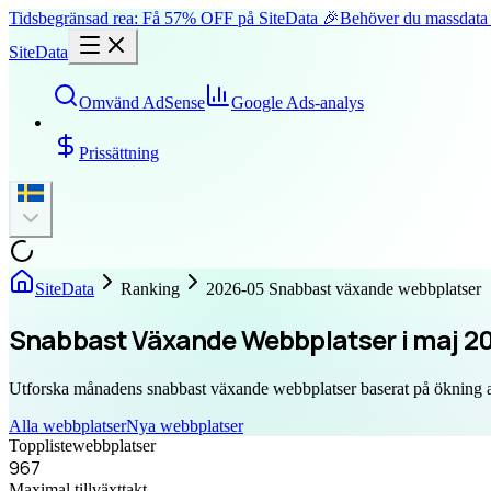
Tidsbegränsad rea: Få 57% OFF på SiteData 🎉
Behöver du massdata 
SiteData
Omvänd AdSense
Google Ads-analys
Prissättning
SiteData
Ranking
2026-05 Snabbast växande webbplatser
Snabbast Växande Webbplatser i maj 2
Utforska månadens snabbast växande webbplatser baserat på ökning av
Alla webbplatser
Nya webbplatser
Topplistewebbplatser
967
Maximal tillväxttakt