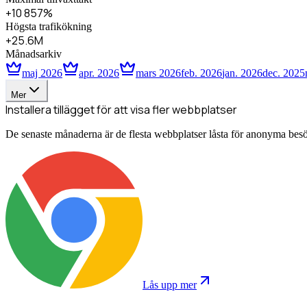
+10 857%
Högsta trafikökning
+25.6M
Månadsarkiv
maj 2026
apr. 2026
mars 2026
feb. 2026
jan. 2026
dec. 2025
Mer
Installera tillägget för att visa fler webbplatser
De senaste månaderna är de flesta webbplatser låsta för anonyma besökar
Lås upp mer