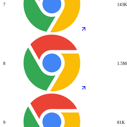
7
143
8
1.5M
9
81K