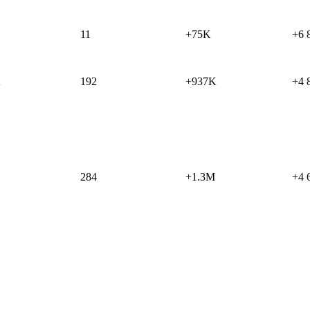
11
+75K
+6 
K
192
+937K
+4 
284
+1.3M
+4 