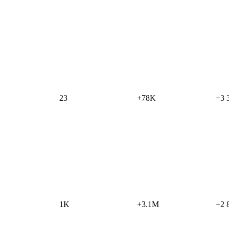
23
+78K
+3 
1K
+3.1M
+2 