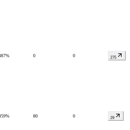
387%
0
0
275
859%
80
0
29