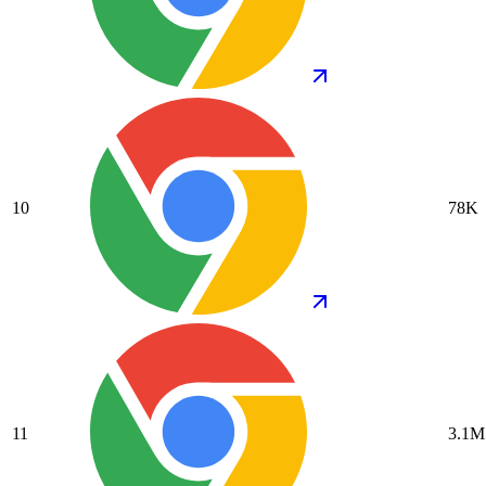
10
78K
11
3.1M