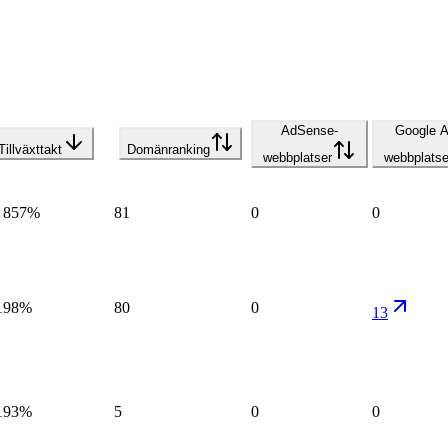
AdSense-
Google A
Tillväxttakt
Domänranking
webbplatser
webbplatse
 857%
81
0
0
198%
80
0
13
193%
5
0
0