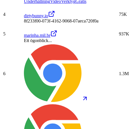
Underhållning
Video
Verktyg
Gratis
4
75K
dirtybunny.io
8f233f00-073f-4162-9068-07aeca720f0a
5
937
marinha.mil.br
Ett ögonblick...
6
1.3M