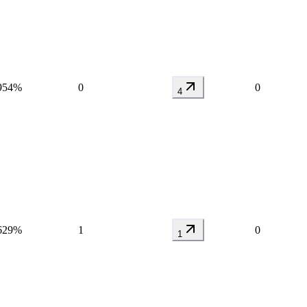
954%
0
0
4
629%
1
0
1