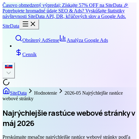
Časovo obmedzený výpredaj: Získajte 57% OFF na SiteData 🎉
Potrebujete hromadné údaje SEO & Ads? Vyskúšajte štatistiky
návštevnosti SiteData API, DR, kľúčových slov a Google Ads.
SiteData
Obrátený AdSense
Analýza Google Ads
Cenník
SiteData
Hodnotenie
2026-05 Najrýchlejšie rastúce
webové stránky
Najrýchlejšie rastúce webové stránky v
máj 2026
Preskúmajte mesačne najrýchlejšie rastúce webové stránky podľa