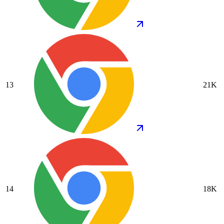
13
21K
14
18K