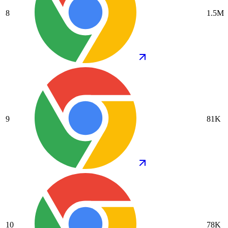
8
1.5M
9
81K
10
78K