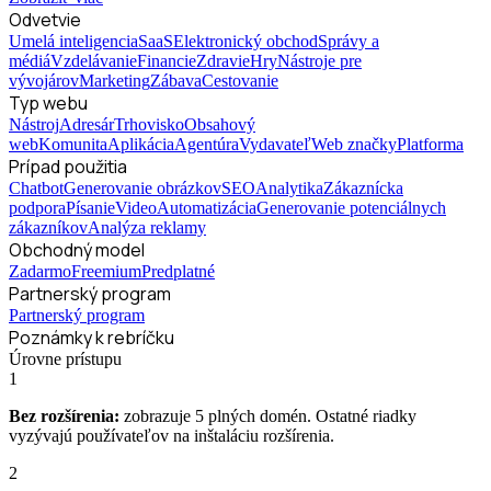
Odvetvie
Umelá inteligencia
SaaS
Elektronický obchod
Správy a
médiá
Vzdelávanie
Financie
Zdravie
Hry
Nástroje pre
vývojárov
Marketing
Zábava
Cestovanie
Typ webu
Nástroj
Adresár
Trhovisko
Obsahový
web
Komunita
Aplikácia
Agentúra
Vydavateľ
Web značky
Platforma
Prípad použitia
Chatbot
Generovanie obrázkov
SEO
Analytika
Zákaznícka
podpora
Písanie
Video
Automatizácia
Generovanie potenciálnych
zákazníkov
Analýza reklamy
Obchodný model
Zadarmo
Freemium
Predplatné
Partnerský program
Partnerský program
Poznámky k rebríčku
Úrovne prístupu
1
Bez rozšírenia:
zobrazuje 5 plných domén. Ostatné riadky
vyzývajú používateľov na inštaláciu rozšírenia.
2