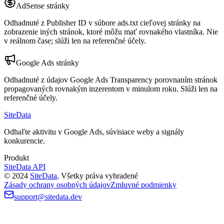
AdSense stránky
Odhadnuté z Publisher ID v súbore ads.txt cieľovej stránky na
zobrazenie iných stránok, ktoré môžu mať rovnakého vlastníka. Nie
v reálnom čase; slúži len na referenčné účely.
Google Ads stránky
Odhadnuté z údajov Google Ads Transparency porovnaním stránok
propagovaných rovnakým inzerentom v minulom roku. Slúži len na
referenčné účely.
SiteData
Odhaľte aktivitu v Google Ads, súvisiace weby a signály
konkurencie.
Produkt
SiteData API
©
2024
SiteData
,
Všetky práva vyhradené
Zásady ochrany osobných údajov
Zmluvné podmienky
support@sitedata.dev