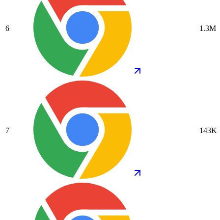
6
1.3M
7
143K