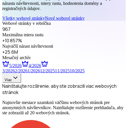
nárastu návštevnosti, miery rastu, hodnotenia domény a
registračných údajov.
Všetky webové stránky
Nové webové stránky
Webové stránky v rebríčku
967
Maximálna miera rastu
+10 857%
Najväčší nárast návštevnosti
+25.6M
Mesačný archív
5/2026
4/2026
3/2026
2/2026
1/2026
12/2025
11/2025
10/2025
Viac
Nainštalujte rozšírenie, aby ste zobrazili viac webových
stránok
Najnovšie mesiace uzamknú väčšinu webových stránok pre
anonymných návštevníkov. Nainštalujte rozšírenie prehliadača, aby
ste zobrazili až 20 webových stránok.