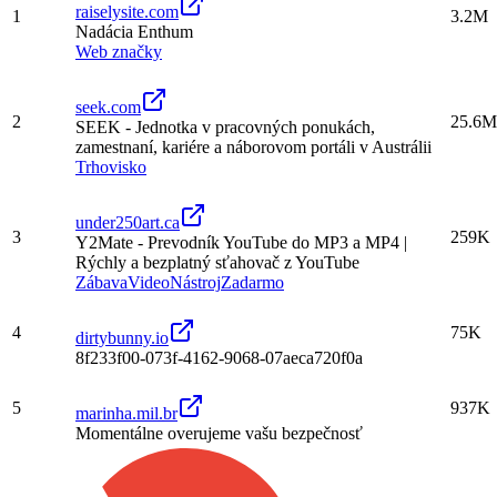
raiselysite.com
1
3.2M
Nadácia Enthum
Web značky
seek.com
2
25.6M
SEEK - Jednotka v pracovných ponukách,
zamestnaní, kariére a náborovom portáli v Austrálii
Trhovisko
under250art.ca
3
259K
Y2Mate - Prevodník YouTube do MP3 a MP4 |
Rýchly a bezplatný sťahovač z YouTube
Zábava
Video
Nástroj
Zadarmo
4
75K
dirtybunny.io
8f233f00-073f-4162-9068-07aeca720f0a
5
937K
marinha.mil.br
Momentálne overujeme vašu bezpečnosť