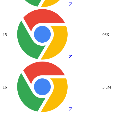
15
96K
16
3.5M