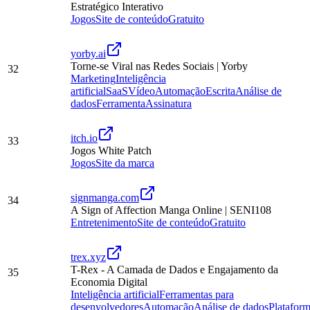
Estratégico Interativo
Jogos
Site de conteúdo
Gratuito
yorby.ai
Torne-se Viral nas Redes Sociais | Yorby
32
Marketing
Inteligência
artificial
SaaS
Vídeo
Automação
Escrita
Análise de
dados
Ferramenta
Assinatura
itch.io
33
Jogos White Patch
Jogos
Site da marca
signmanga.com
34
A Sign of Affection Manga Online | SENI108
Entretenimento
Site de conteúdo
Gratuito
trex.xyz
T-Rex - A Camada de Dados e Engajamento da
35
Economia Digital
Inteligência artificial
Ferramentas para
desenvolvedores
Automação
Análise de dados
Platafor