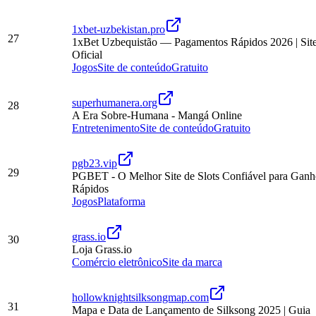
1xbet-uzbekistan.pro
27
1xBet Uzbequistão — Pagamentos Rápidos 2026 | Sit
Oficial
Jogos
Site de conteúdo
Gratuito
superhumanera.org
28
A Era Sobre-Humana - Mangá Online
Entretenimento
Site de conteúdo
Gratuito
pgb23.vip
29
PGBET - O Melhor Site de Slots Confiável para Ganh
Rápidos
Jogos
Plataforma
grass.io
30
Loja Grass.io
Comércio eletrônico
Site da marca
hollowknightsilksongmap.com
31
Mapa e Data de Lançamento de Silksong 2025 | Guia