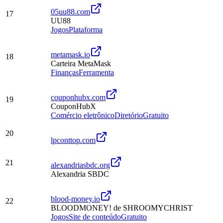
05uu88.com
17
UU88
Jogos
Plataforma
metamask.io
18
Carteira MetaMask
Finanças
Ferramenta
couponhubx.com
19
CouponHubX
Comércio eletrônico
Diretório
Gratuito
20
lpconttop.com
21
alexandriasbdc.org
Alexandria SBDC
blood-money.io
22
BLOODMONEY! de SHROOMYCHRIST
Jogos
Site de conteúdo
Gratuito