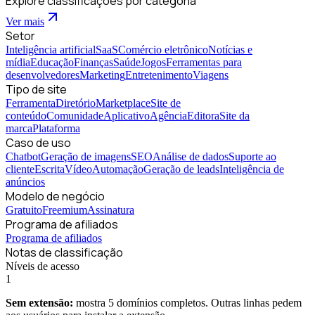
Explore classificações por categoria
Ver mais
Setor
Inteligência artificial
SaaS
Comércio eletrônico
Notícias e
mídia
Educação
Finanças
Saúde
Jogos
Ferramentas para
desenvolvedores
Marketing
Entretenimento
Viagens
Tipo de site
Ferramenta
Diretório
Marketplace
Site de
conteúdo
Comunidade
Aplicativo
Agência
Editora
Site da
marca
Plataforma
Caso de uso
Chatbot
Geração de imagens
SEO
Análise de dados
Suporte ao
cliente
Escrita
Vídeo
Automação
Geração de leads
Inteligência de
anúncios
Modelo de negócio
Gratuito
Freemium
Assinatura
Programa de afiliados
Programa de afiliados
Notas de classificação
Níveis de acesso
1
Sem extensão:
mostra 5 domínios completos. Outras linhas pedem