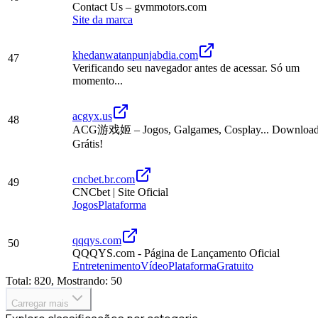
Contact Us – gvmmotors.com
Site da marca
khedanwatanpunjabdia.com
47
Verificando seu navegador antes de acessar. Só um
momento...
acgyx.us
48
ACG游戏姬 – Jogos, Galgames, Cosplay... Downloa
Grátis!
cncbet.br.com
49
CNCbet | Site Oficial
Jogos
Plataforma
qqqys.com
50
QQQYS.com - Página de Lançamento Oficial
Entretenimento
Vídeo
Plataforma
Gratuito
Total: 820, Mostrando: 50
Carregar mais