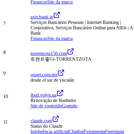
Finanças
Site da marca
axis.bank.in
Serviços Bancários Pessoais | Internet Banking |
7
Corporativo, Serviços Bancários Online para NRIs | A
Bank
Finanças
Site da marca
8
torrentzota150.com
토렌트좋다-TORRENTZOTA
9
oxnet.com.mx
desde el sur de yucatán
ibud.volyn.ua
10
Renovação de Banheiro
Site de conteúdo
Gratuito
claude.com
11
Status do Claude
Inteligência artificial
Chatbot
Ferramenta
Freemium