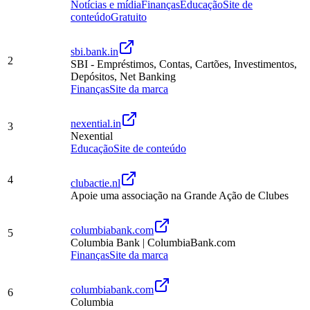
Notícias e mídia
Finanças
Educação
Site de
conteúdo
Gratuito
sbi.bank.in
2
SBI - Empréstimos, Contas, Cartões, Investimentos,
Depósitos, Net Banking
Finanças
Site da marca
nexential.in
3
Nexential
Educação
Site de conteúdo
4
clubactie.nl
Apoie uma associação na Grande Ação de Clubes
columbiabank.com
5
Columbia Bank | ColumbiaBank.com
Finanças
Site da marca
columbiabank.com
6
Columbia