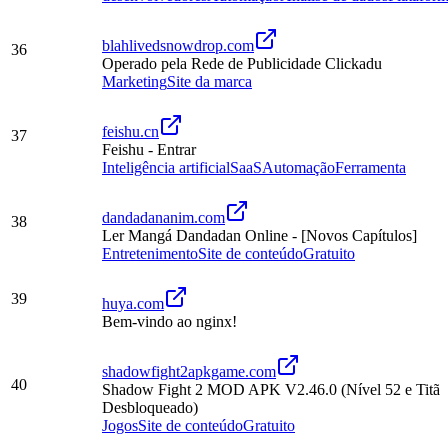
blahlivedsnowdrop.com
36
Operado pela Rede de Publicidade Clickadu
Marketing
Site da marca
feishu.cn
37
Feishu - Entrar
Inteligência artificial
SaaS
Automação
Ferramenta
dandadananim.com
38
Ler Mangá Dandadan Online - [Novos Capítulos]
Entretenimento
Site de conteúdo
Gratuito
39
huya.com
Bem-vindo ao nginx!
shadowfight2apkgame.com
40
Shadow Fight 2 MOD APK V2.46.0 (Nível 52 e Titã
Desbloqueado)
Jogos
Site de conteúdo
Gratuito