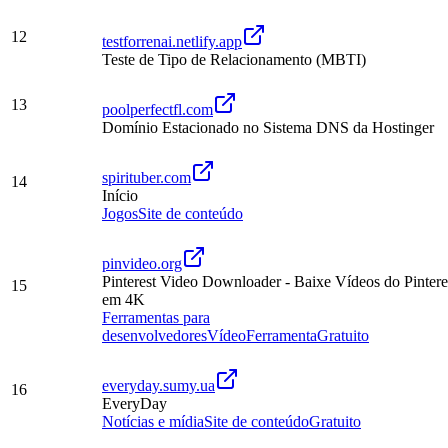
12
testforrenai.netlify.app
Teste de Tipo de Relacionamento (MBTI)
13
poolperfectfl.com
Domínio Estacionado no Sistema DNS da Hostinger
spirituber.com
14
Início
Jogos
Site de conteúdo
pinvideo.org
Pinterest Video Downloader - Baixe Vídeos do Pintere
15
em 4K
Ferramentas para
desenvolvedores
Vídeo
Ferramenta
Gratuito
everyday.sumy.ua
16
EveryDay
Notícias e mídia
Site de conteúdo
Gratuito