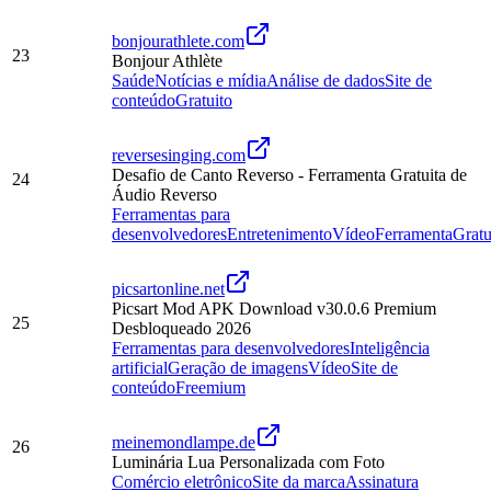
bonjourathlete.com
23
Bonjour Athlète
Saúde
Notícias e mídia
Análise de dados
Site de
conteúdo
Gratuito
reversesinging.com
Desafio de Canto Reverso - Ferramenta Gratuita de
24
Áudio Reverso
Ferramentas para
desenvolvedores
Entretenimento
Vídeo
Ferramenta
Gratu
picsartonline.net
Picsart Mod APK Download v30.0.6 Premium
25
Desbloqueado 2026
Ferramentas para desenvolvedores
Inteligência
artificial
Geração de imagens
Vídeo
Site de
conteúdo
Freemium
meinemondlampe.de
26
Luminária Lua Personalizada com Foto
Comércio eletrônico
Site da marca
Assinatura