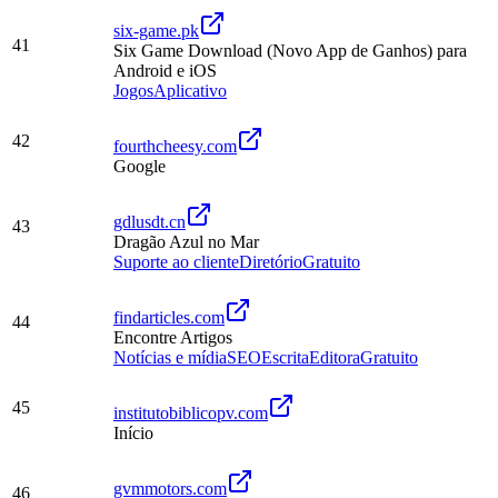
six-game.pk
41
Six Game Download (Novo App de Ganhos) para
Android e iOS
Jogos
Aplicativo
42
fourthcheesy.com
Google
gdlusdt.cn
43
Dragão Azul no Mar
Suporte ao cliente
Diretório
Gratuito
findarticles.com
44
Encontre Artigos
Notícias e mídia
SEO
Escrita
Editora
Gratuito
45
institutobiblicopv.com
Início
gvmmotors.com
46