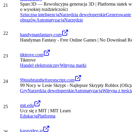
Sparc3D — Rewolucyjna generacja 3D | Platforma siatek
21
o wysokiej rozdzielczości
Sztuczna inteligencja
Narzędzia deweloperskie
Generowanie
obrazów
Automatyzacja
Narzędzie
22
handymanfantasy.com
Handyman Fantasy - Free Online Games | No Download Re
tiktrove.com
23
Tiktrove
Handel elektroniczny
Witryna marki
99nightsintheforestscript.com
24
99 Nocy w Lesie Skrypt - Najlepsze Skrypty Roblox (Oficj
Gry
Narzędzia deweloperskie
Automatyzacja
Witryna z treśc
mit.edu
25
Ucz się z MIT | MIT Learn
Edukacja
Platforma
karavideo.ai
26