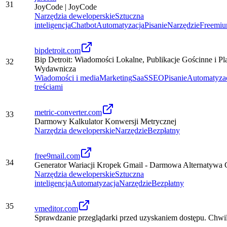
31
JoyCode | JoyCode
Narzędzia deweloperskie
Sztuczna
inteligencja
Chatbot
Automatyzacja
Pisanie
Narzędzie
Freemi
bipdetroit.com
Bip Detroit: Wiadomości Lokalne, Publikacje Gościnne i Pl
32
Wydawnicza
Wiadomości i media
Marketing
SaaS
SEO
Pisanie
Automatyza
treściami
metric-converter.com
33
Darmowy Kalkulator Konwersji Metrycznej
Narzędzia deweloperskie
Narzędzie
Bezpłatny
free9mail.com
34
Generator Wariacji Kropek Gmail - Darmowa Alternatywa 
Narzędzia deweloperskie
Sztuczna
inteligencja
Automatyzacja
Narzędzie
Bezpłatny
35
vmeditor.com
Sprawdzanie przeglądarki przed uzyskaniem dostępu. Chwil