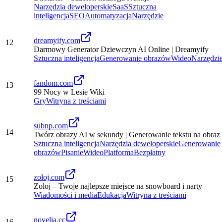
Narzędzia deweloperskie
SaaS
Sztuczna
inteligencja
SEO
Automatyzacja
Narzędzie
dreamyify.com
12
Darmowy Generator Dziewczyn AI Online | Dreamyify
Sztuczna inteligencja
Generowanie obrazów
Wideo
Narzędzi
fandom.com
13
99 Nocy w Lesie Wiki
Gry
Witryna z treściami
subnp.com
14
Twórz obrazy AI w sekundy | Generowanie tekstu na obraz
Sztuczna inteligencja
Narzędzia deweloperskie
Generowanie
obrazów
Pisanie
Wideo
Platforma
Bezpłatny
zoloj.com
15
Zoloj – Twoje najlepsze miejsce na snowboard i narty
Wiadomości i media
Edukacja
Witryna z treściami
novelia.cc
16