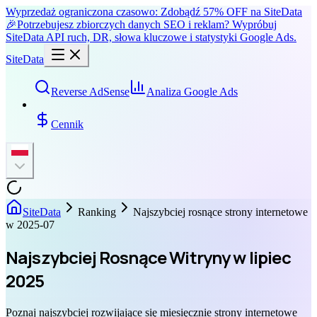
Wyprzedaż ograniczona czasowo: Zdobądź 57% OFF na SiteData
🎉
Potrzebujesz zbiorczych danych SEO i reklam? Wypróbuj
SiteData API ruch, DR, słowa kluczowe i statystyki Google Ads.
SiteData
Reverse AdSense
Analiza Google Ads
Cennik
SiteData
Ranking
Najszybciej rosnące strony internetowe
w 2025-07
Najszybciej Rosnące Witryny w lipiec
2025
Poznaj najszybciej rozwijające się miesięcznie strony internetowe