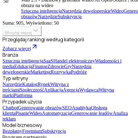
50
obrazu na wideo
Sztuczna inteligencja
Narzędzia deweloperskie
Wideo
Genero
obrazów
Narzędzie
Subskrypcja
Suma: 905, Wyświetlono: 50
Wczytaj więcej
Przeglądaj rankingi według kategorii
Zobacz więcej
Branża
Sztuczna inteligencja
SaaS
Handel elektroniczny
Wiadomości i
media
Edukacja
Finanse
Zdrowie
Gry
Narzędzia
deweloperskie
Marketing
Rozrywka
Podróże
Typ witryny
Narzędzie
Katalog
Rynek
Witryna z
treściami
Społeczność
Aplikacja
Agencja
Wydawca
Witryna
marki
Platforma
Przypadek użycia
Chatbot
Generowanie obrazów
SEO
Analityka
Obsługa
klienta
Pisanie
Wideo
Automatyzacja
Generowanie leadów
Analiza
reklam
Model biznesowy
Bezpłatny
Freemium
Subskrypcja
Program partnerski