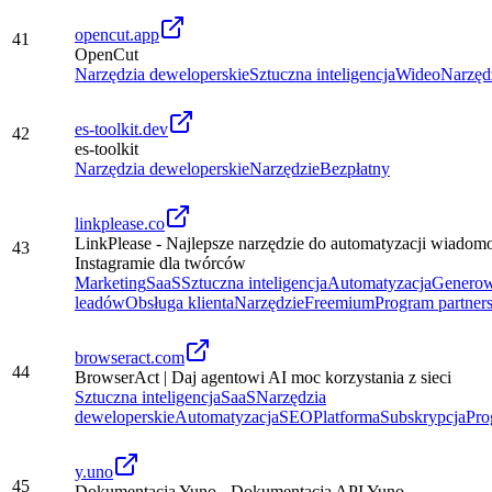
opencut.app
41
OpenCut
Narzędzia deweloperskie
Sztuczna inteligencja
Wideo
Narzęd
es-toolkit.dev
42
es-toolkit
Narzędzia deweloperskie
Narzędzie
Bezpłatny
linkplease.co
LinkPlease - Najlepsze narzędzie do automatyzacji wiado
43
Instagramie dla twórców
Marketing
SaaS
Sztuczna inteligencja
Automatyzacja
Generow
leadów
Obsługa klienta
Narzędzie
Freemium
Program partners
browseract.com
44
BrowserAct | Daj agentowi AI moc korzystania z sieci
Sztuczna inteligencja
SaaS
Narzędzia
deweloperskie
Automatyzacja
SEO
Platforma
Subskrypcja
Pro
y.uno
45
Dokumentacja Yuno - Dokumentacja API Yuno