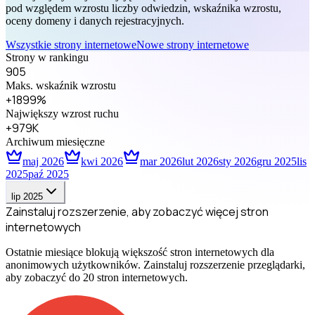
pod względem wzrostu liczby odwiedzin, wskaźnika wzrostu,
oceny domeny i danych rejestracyjnych.
Wszystkie strony internetowe
Nowe strony internetowe
Strony w rankingu
905
Maks. wskaźnik wzrostu
+1899%
Największy wzrost ruchu
+979K
Archiwum miesięczne
maj 2026
kwi 2026
mar 2026
lut 2026
sty 2026
gru 2025
lis
2025
paź 2025
lip 2025
Zainstaluj rozszerzenie, aby zobaczyć więcej stron
internetowych
Ostatnie miesiące blokują większość stron internetowych dla
anonimowych użytkowników. Zainstaluj rozszerzenie przeglądarki,
aby zobaczyć do 20 stron internetowych.