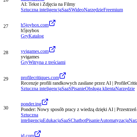
AI: Tekst i Zdjęcia na Filmy
Sztuczna inteligencja
SaaS
Wideo
Narzędzie
Freemium
h5joybox.com
27
h5joybox
Gry
Katalog
yvigames.com
28
yvigames
Gry
Witryna z treściami
profilecritiques.com
29
Recenzje profili randkowych zasilane przez AI | ProfileCriti
Sztuczna inteligencja
SaaS
Pisanie
Obsługa klienta
Narzędzie
ponder.ing
30
Ponder: Nowy sposób pracy z wiedzą dzięki AI | Przestrze
Sztuczna
inteligencja
Edukacja
SaaS
Chatbot
Pisanie
Automatyzacja
Nar
jd.com