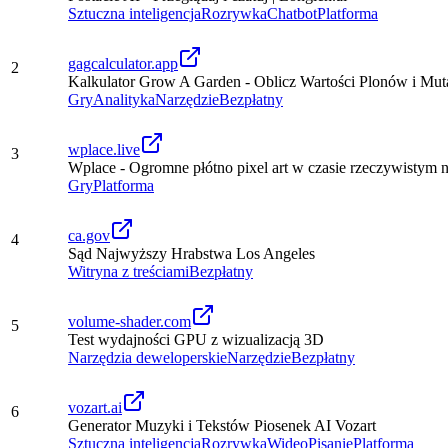
Sztuczna inteligencja
Rozrywka
Chatbot
Platforma
gagcalculator.app
2
Kalkulator Grow A Garden - Oblicz Wartości Plonów i Mut
Gry
Analityka
Narzędzie
Bezpłatny
wplace.live
3
Wplace - Ogromne płótno pixel art w czasie rzeczywistym n
Gry
Platforma
ca.gov
4
Sąd Najwyższy Hrabstwa Los Angeles
Witryna z treściami
Bezpłatny
volume-shader.com
5
Test wydajności GPU z wizualizacją 3D
Narzędzia deweloperskie
Narzędzie
Bezpłatny
vozart.ai
6
Generator Muzyki i Tekstów Piosenek AI Vozart
Sztuczna inteligencja
Rozrywka
Wideo
Pisanie
Platforma