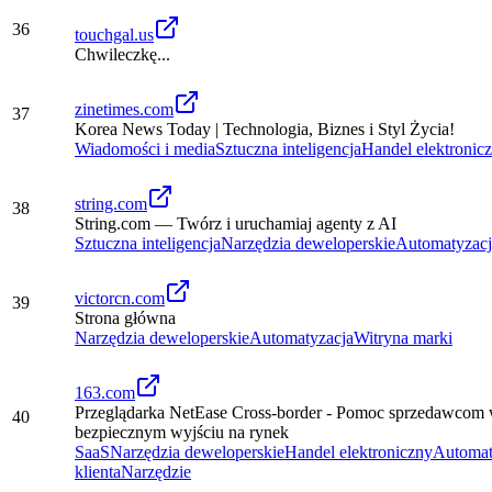
36
touchgal.us
Chwileczkę...
zinetimes.com
37
Korea News Today | Technologia, Biznes i Styl Życia!
Wiadomości i media
Sztuczna inteligencja
Handel elektronic
string.com
38
String.com — Twórz i uruchamiaj agenty z AI
Sztuczna inteligencja
Narzędzia deweloperskie
Automatyzacj
victorcn.com
39
Strona główna
Narzędzia deweloperskie
Automatyzacja
Witryna marki
163.com
Przeglądarka NetEase Cross-border - Pomoc sprzedawcom 
40
bezpiecznym wyjściu na rynek
SaaS
Narzędzia deweloperskie
Handel elektroniczny
Automat
klienta
Narzędzie