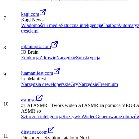
kagi.com
7
Kagi News
Wiadomości i media
Sztuczna inteligencja
Chatbot
Automatyz
treściami
iqbrainpro.com
8
IQ Brain
Edukacja
Zdrowie
Narzędzie
Subskrypcja
luamanifest.com
9
LuaManifest
Narzędzia deweloperskie
Gry
Narzędzie
Freemium
asmr.so
10
#1 AI ASMR | Twórz wideo AI ASMR za pomocą VEO3 AI
ASMR.so
Sztuczna inteligencja
Rozrywka
Wideo
Generowanie obrazó
dirstarter.com
11
Dirstarter – Szablon katalogu Next.js