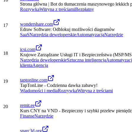
Strona główna | Bot do tłumaczenia maszynowego lekkich 
Rozrywka
Witryna z treściami
Bezpłatny
wondershare.com
17
Edraw Software: Odblokuj możliwości diagramów
SaaS
Narzędzia deweloperskie
Automatyzacja
Narzędzie
icsi.com
18
Krajowe Zarządzane Usługi IT i Bezpieczeństwa (MSP/MS
Narzędzia deweloperskie
Sztuczna inteligencja
Automatyzacj
klienta
Agencja
taptonline.com
19
TapTonLine - Codzienna dawka zabawy!
Wiadomości i media
Rozrywka
Witryna z treściami
remit.ee
20
Kurs CNY na VND - Bezpieczny i szybki przelew pieniędzy
Finanse
Narzędzie
sparc3d.org