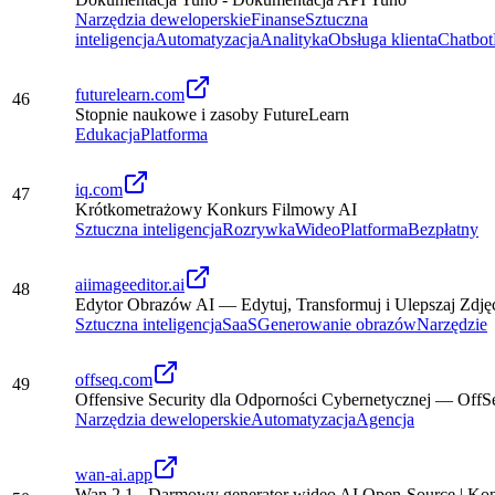
Narzędzia deweloperskie
Finanse
Sztuczna
inteligencja
Automatyzacja
Analityka
Obsługa klienta
Chatbot
futurelearn.com
46
Stopnie naukowe i zasoby FutureLearn
Edukacja
Platforma
iq.com
47
Krótkometrażowy Konkurs Filmowy AI
Sztuczna inteligencja
Rozrywka
Wideo
Platforma
Bezpłatny
aiimageeditor.ai
48
Edytor Obrazów AI — Edytuj, Transformuj i Ulepszaj Zdję
Sztuczna inteligencja
SaaS
Generowanie obrazów
Narzędzie
offseq.com
49
Offensive Security dla Odporności Cybernetycznej — OffS
Narzędzia deweloperskie
Automatyzacja
Agencja
wan-ai.app
Wan 2.1 - Darmowy generator wideo AI Open-Source | Konw