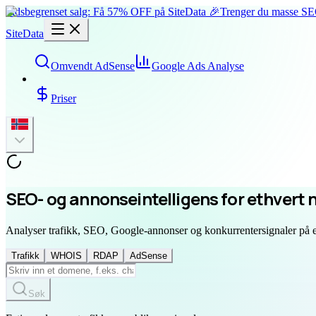
Tidsbegrenset salg: Få 57% OFF på SiteData 🎉
Trenger du masse SEO
SiteData
Omvendt AdSense
Google Ads Analyse
Priser
SEO- og annonseintelligens for ethvert 
Analyser trafikk, SEO, Google-annonser og konkurrentersignaler på et
Trafikk
WHOIS
RDAP
AdSense
Søk