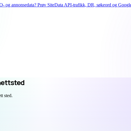
- og annonsedata? Prøv SiteData API-trafikk, DR, søkeord og Google
nettsted
t sted.