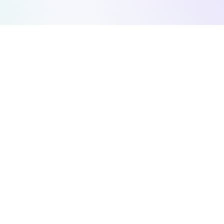
sikt om konkurrenter
og finn innholds-muligheter