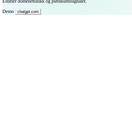
Estimer domenetrafikk og publikumssignaler.
Demo
chatgpt.com
SEO-profesjonelle
Valider trafikk-muligheter, analyser søkeordsstrategier og oppdag inn
Digitale markedsførere
Undersøk konkurrenter, identifiser trafikk-kanaler med høy intensjon 