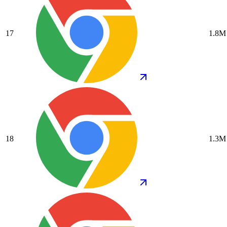
17
1.8M
18
1.3M