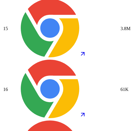
15
3.8M
16
61K