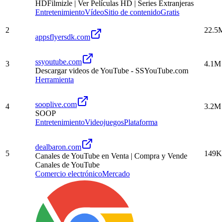
HDFilmizle | Ver Películas HD | Series Extranjeras
Entretenimiento
Vídeo
Sitio de contenido
Gratis
2
22.5
appsflyersdk.com
ssyoutube.com
3
4.1M
Descargar videos de YouTube - SSYouTube.com
Herramienta
sooplive.com
4
3.2M
SOOP
Entretenimiento
Videojuegos
Plataforma
dealbaron.com
5
149K
Canales de YouTube en Venta | Compra y Vende
Canales de YouTube
Comercio electrónico
Mercado