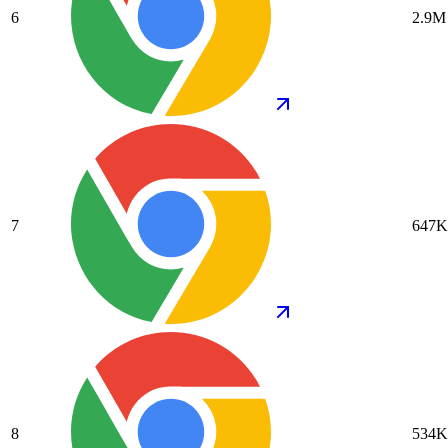
6
2.9M
7
647K
8
534K