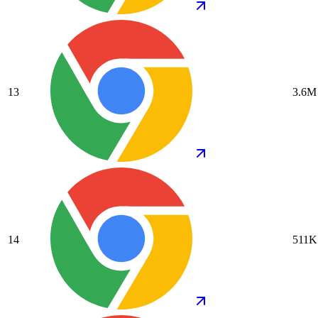
13
3.6M
14
511K