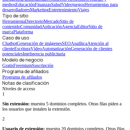
medios
Educación
Finanzas
Salud
Videojuegos
Herramientas para
desarrolladores
Marketing
Entretenimiento
Viajes
Tipo de sitio
Herramienta
Directorio
Mercado
Sitio de
contenido
Comunidad
Aplicación
Agencia
Editor
Sitio de
marca
Plataforma
Caso de uso
Chatbot
Generación de imágenes
SEO
Analítica
Atención al
cliente
Escritura
Vídeo
Automatización
Generación de clientes
potenciales
Inteligencia publicitaria
Modelo de negocio
Gratis
Freemium
Suscripción
Programa de afiliados
Programa de afiliados
Notas de clasificación
Niveles de acceso
1
Sin extensión:
muestra 5 dominios completos. Otras filas piden a
los usuarios que instalen la extensión.
2
Usuario de extensión:
muestra 20 dominios completos. Otras filas