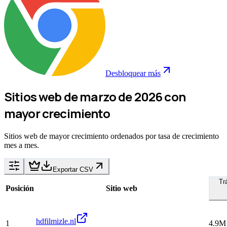
Desbloquear más
Sitios web de marzo de 2026 con
mayor crecimiento
Sitios web de mayor crecimiento ordenados por tasa de crecimiento
mes a mes.
Exportar CSV
Tr
Posición
Sitio web
hdfilmizle.nl
1
4.9M