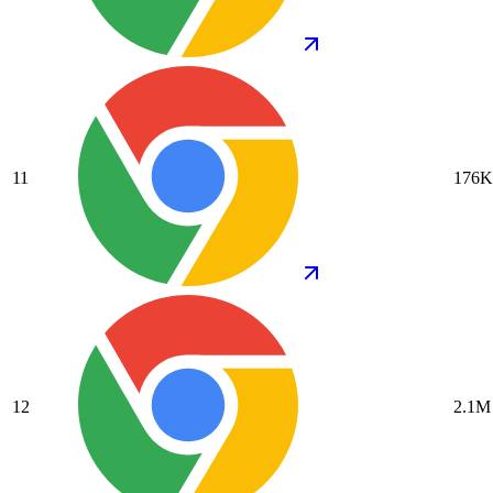
11
176K
12
2.1M