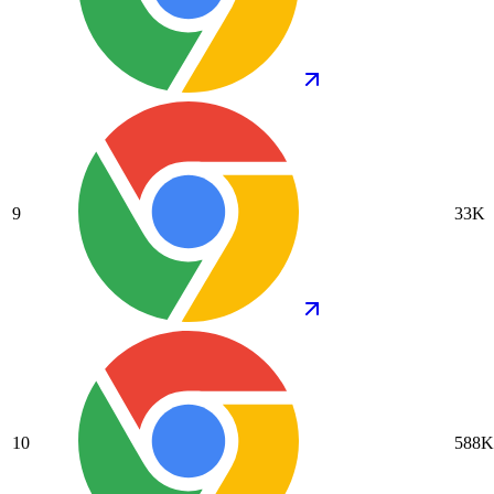
9
33K
10
588K