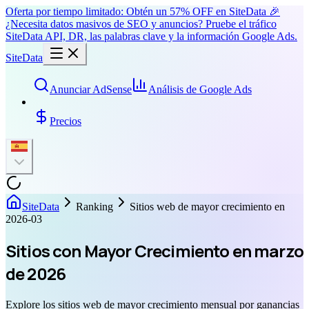
Oferta por tiempo limitado: Obtén un 57% OFF en SiteData 🎉
¿Necesita datos masivos de SEO y anuncios? Pruebe el tráfico
SiteData API, DR, las palabras clave y la información Google Ads.
SiteData
Anunciar AdSense
Análisis de Google Ads
Precios
SiteData
Ranking
Sitios web de mayor crecimiento en
2026-03
Sitios con Mayor Crecimiento en marzo
de 2026
Explore los sitios web de mayor crecimiento mensual por ganancias