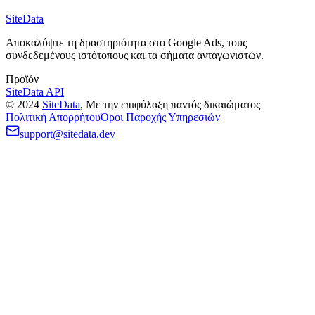
Πόσο συχνά ενημερώνονται τα δεδομένα reverse AdSense;
SiteData
Αποκαλύψτε τη δραστηριότητα στο Google Ads, τους
συνδεδεμένους ιστότοπους και τα σήματα ανταγωνιστών.
Προϊόν
SiteData API
©
2024
SiteData
,
Με την επιφύλαξη παντός δικαιώματος
Πολιτική Απορρήτου
Όροι Παροχής Υπηρεσιών
support@sitedata.dev