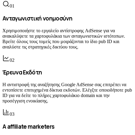
0
1
Ανταγωνιστική νοημοσύνη
Χρησιμοποιήστε το εργαλείο αντίστροφης AdSense για να
ανακαλύψετε τα χαρτοφυλάκια των ανταγωνιστικών ιστότοπων.
Βρείτε όλους τους τομείς που μοιράζονται το ίδιο pub ID και
αναλύστε τις στρατηγικές δικτύου τους.
0
2
Έρευνα Εκδότη
Η αντιστροφή της αναζήτησης Google AdSense σας επιτρέπει να
εντοπίσετε επιτυχημένα δίκτυα εκδοτών. Ελέγξτε οποιοδήποτε pub
ID για να δείτε το πλήρες χαρτοφυλάκιο domain και την
προσέγγιση ενοικίασης.
0
3
Α affiliate marketers