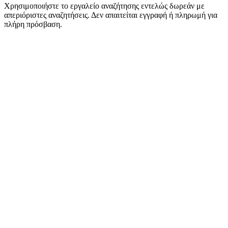
Χρησιμοποιήστε το εργαλείο αναζήτησης εντελώς δωρεάν με
απεριόριστες αναζητήσεις. Δεν απαιτείται εγγραφή ή πληρωμή για
πλήρη πρόσβαση.
Άμεση Αντίστροφη Αναζήτηση
Λάβετε άμεσα αποτελέσματα εισάγοντας οποιοδήποτε
αναγνωριστικό pub ή όνομα τομέα. Ανακαλύψτε όλες τις
συνδεδεμένες ιστοσελίδες αμέσως με γρήγορη αναζήτηση.