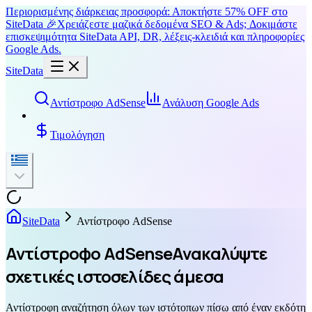
Περιορισμένης διάρκειας προσφορά: Αποκτήστε 57% OFF στο
SiteData 🎉
Χρειάζεστε μαζικά δεδομένα SEO & Ads; Δοκιμάστε
επισκεψιμότητα SiteData API, DR, λέξεις-κλειδιά και πληροφορίες
Google Ads.
SiteData
Αντίστροφο AdSense
Ανάλυση Google Ads
Τιμολόγηση
SiteData
Αντίστροφο AdSense
Αντίστροφο AdSense
Ανακαλύψτε
σχετικές ιστοσελίδες άμεσα
Αντίστροφη αναζήτηση όλων των ιστότοπων πίσω από έναν εκδότη